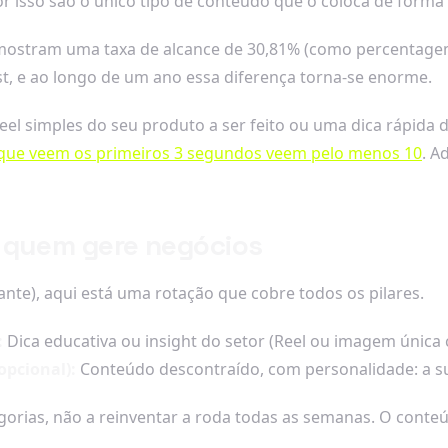
r isso são o único tipo de conteúdo que o coloca de forma 
ostram uma taxa de alcance de 30,81% (como percentagem 
ost, e ao longo de um ano essa diferença torna-se enorme.
eel simples do seu produto a ser feito ou uma dica rápida 
que veem os primeiros 3 segundos veem pelo menos 10
. A
 quem gere negócios
nte), aqui está uma rotação que cobre todos os pilares.
:
Dica educativa ou insight do setor (Reel ou imagem única
opcional):
Conteúdo descontraído, com personalidade: a su
egorias, não a reinventar a roda todas as semanas. O conteú