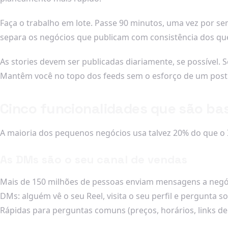
Faça o trabalho em lote. Passe 90 minutos, uma vez por sem
separa os negócios que publicam com consistência dos qu
As stories devem ser publicadas diariamente, se possíve
Mantêm você no topo dos feeds sem o esforço de um post n
Cinco funcionalidades que são ba
A maioria dos pequenos negócios usa talvez 20% do que o 
As DMs são o seu canal de vendas
Mais de 150 milhões de pessoas enviam mensagens a negó
DMs: alguém vê o seu Reel, visita o seu perfil e pergunta
Rápidas para perguntas comuns (preços, horários, links de