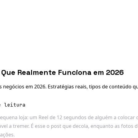
O Que Realmente Funciona em 2026
negócios em 2026. Estratégias reais, tipos de conteúdo q
e leitura
pequena loja: um Reel de 12 segundos de alguém a coloca
vel a tremer. É esse o post que decola, enquanto as foto
ações.