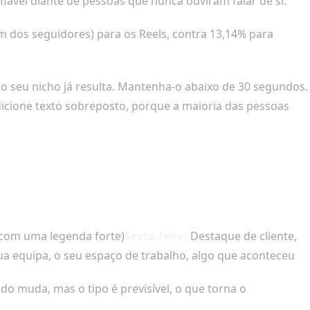
fiável diante de pessoas que nunca ouviram falar de si.
dos seguidores) para os Reels, contra 13,14% para
do seu nicho já resulta. Mantenha-o abaixo de 30 segundos.
dicione texto sobreposto, porque a maioria das pessoas
 com uma legenda forte)
Sexta-feira:
Destaque de cliente,
a equipa, o seu espaço de trabalho, algo que aconteceu
do muda, mas o tipo é previsível, o que torna o