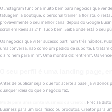
O Instagram funciona muito bem para negócios que vendem a
tatuagem, a boutique, o personal trainer, a florista, o r
provavelmente o seu melhor canal depois do Google Busines
scroll em Reels às 21h. Tudo bem. Saiba onde está o seu pú
Os negócios que vi ter sucesso partilham três hábitos. 
uma conversa, não como um pedido de suporte. E tratam 
diz "olhem para mim". Uma montra diz "entrem". Os venced
O seu perfil é uma landing page, e
Antes de publicar seja o que for, acerte a base. Já vi do
qualquer ideia do que o negócio faz.
Mude para uma conta Business ou Creator.
Precisa disto
Business para um local físico ou produtos, Creator para um