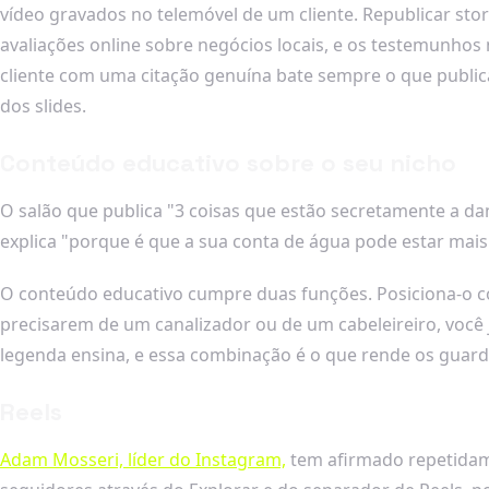
vídeo gravados no telemóvel de um cliente. Republicar sto
avaliações online sobre negócios locais, e os testemunh
cliente com uma citação genuína bate sempre o que publica
dos slides.
Conteúdo educativo sobre o seu nicho
O salão que publica "3 coisas que estão secretamente a d
explica "porque é que a sua conta de água pode estar mais
O conteúdo educativo cumpre duas funções. Posiciona-o c
precisarem de um canalizador ou de um cabeleireiro, você
legenda ensina, e essa combinação é o que rende os guarda
Reels
Adam Mosseri, líder do Instagram,
tem afirmado repetidame