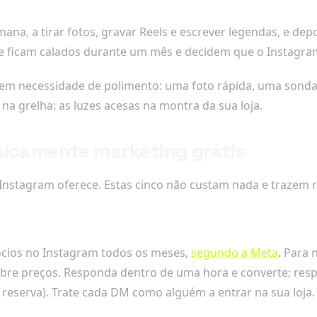
ana, a tirar fotos, gravar Reels e escrever legendas, e dep
e ficam calados durante um mês e decidem que o Instagra
l. Sem necessidade de polimento: uma foto rápida, uma s
a grelha: as luzes acesas na montra da sua loja.
sicamente marketing grátis
Instagram oferece. Estas cinco não custam nada e trazem r
cios no Instagram todos os meses,
segundo a Meta
. Para 
 sobre preços. Responda dentro de uma hora e converte; res
 reserva). Trate cada DM como alguém a entrar na sua loja.