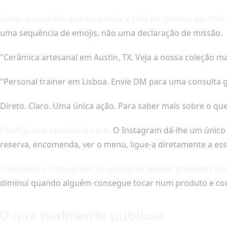
Escreva uma bio que responda a três perguntas em três
uma sequência de emojis, não uma declaração de missão.
"Cerâmica artesanal em Austin, TX. Veja a nossa coleção ma
"Personal trainer em Lisboa. Envie DM para uma consulta g
Direto. Claro. Uma única ação. Para saber mais sobre o que
Configure o seu link na bio.
O Instagram dá-lhe um único li
reserva, encomenda, ver o menu, ligue-a diretamente a ess
Configure o Instagram Shopping se vender produtos físi
diminui quando alguém consegue tocar num produto e com
O que realmente publicar