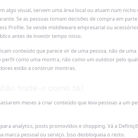
lgo visual, servem uma área local ou atuam num nicho espe
estaurante. Se as pessoas tomam decisões de compra em par
s Profile. Se vende middleware empresarial ou acessórios i
blico antes de investir tempo nisso.
Publicam conteúdo que parece vir de uma pessoa, não de 
o perfil como uma montra, não como um outdoor pelo qual
ores estão a construir montras.
ntão trate-o como tal
nos passarem meses a criar conteúdo que leva pessoas a um 
 para analytics, posts promovidos e shopping. Vá a Definiç
a marca pessoal ou serviço. Isso desbloqueia o resto.