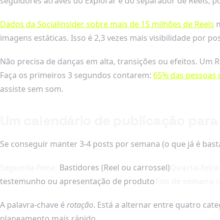
seguidores através do Explorar e do separador de Reels, po
Dados da Socialinsider sobre mais de 15 milhões de Reels
m
imagens estáticas. Isso é 2,3 vezes mais visibilidade por p
Não precisa de danças em alta, transições ou efeitos. Um R
Faça os primeiros 3 segundos contarem:
65% das pessoas 
assiste sem som.
Um calendário de publicação para
Se conseguir manter 3-4 posts por semana (o que já é basta
Segunda-feira:
Bastidores (Reel ou carrossel)
Quarta-feira
testemunho ou apresentação de produto
Fim de semana (
A palavra-chave é
rotação
. Está a alternar entre quatro cat
planeamento mais rápido.