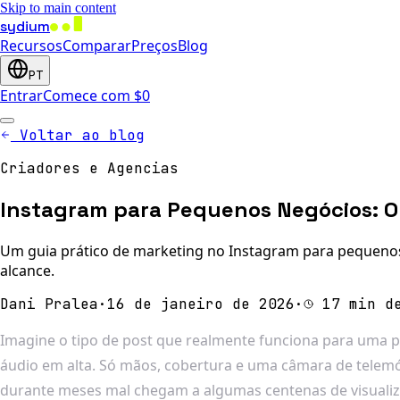
Skip to main content
sydium
Recursos
Comparar
Preços
Blog
PT
Entrar
Comece com $0
Voltar ao blog
Criadores e Agencias
Instagram para Pequenos Negócios: 
Um guia prático de marketing no Instagram para pequenos 
alcance.
Dani Pralea
·
16 de janeiro de 2026
·
17 min d
Imagine o tipo de post que realmente funciona para uma 
áudio em alta. Só mãos, cobertura e uma câmara de telemó
durante meses mal chegam a algumas centenas de visualiz