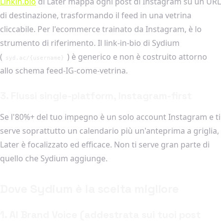
Linkin.bio
di Later mappa ogni post di Instagram su un URL
di destinazione, trasformando il feed in una vetrina
cliccabile. Per l'ecommerce trainato da Instagram, è lo
strumento di riferimento. Il link-in-bio di Sydium
(
) è generico e non è costruito attorno
syd.ac/{username}
allo schema feed-IG-come-vetrina.
3. Flussi single-platform, Instagram-first
Se l'80%+ del tuo impegno è un solo account Instagram e ti
serve soprattutto un calendario più un'anteprima a griglia,
Later è focalizzato ed efficace. Non ti serve gran parte di
quello che Sydium aggiunge.
Dove Sydium è la scelta migliore
1. AI Brand Voice (addestrata sui tuoi post