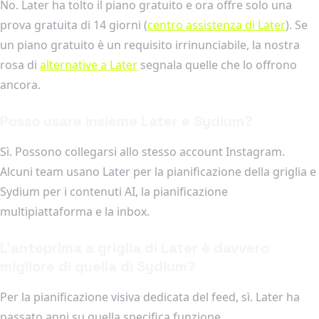
No. Later ha tolto il piano gratuito e ora offre solo una
prova gratuita di 14 giorni (
centro assistenza di Later
). Se
un piano gratuito è un requisito irrinunciabile, la nostra
rosa di
alternative a Later
segnala quelle che lo offrono
ancora.
Posso usare insieme Later e Sydium?
Sì. Possono collegarsi allo stesso account Instagram.
Alcuni team usano Later per la pianificazione della griglia e
Sydium per i contenuti AI, la pianificazione
multipiattaforma e la inbox.
L'anteprima a griglia di Later è davvero
migliore di quella di Sydium?
Per la pianificazione visiva dedicata del feed, sì. Later ha
passato anni su quella specifica funzione.