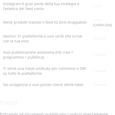
Instagram è gran parte della tua strategia e
Later
l'estetica del feed conta
Later
Vendi prodotti tramite il feed IG (link shoppable)
(Linkin.bio)
Gestisci 5+ piattaforme e vuoi un'AI che scrive
Sydium
con la tua voce
Vuoi pubblicazione autonoma (l'AI crea +
Sydium
programma + pubblica)
Ti serve una inbox unificata per commenti e DM
Sydium
su tutte le piattaforme
Sei un'agenzia e vuoi portali clienti white-label
Sydium
Prezzi
Entrambi gli strumenti pubblicano i prezzi apertamente.