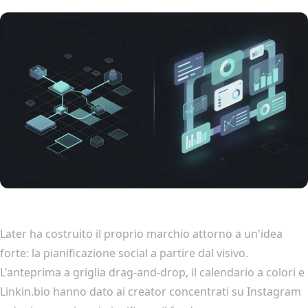
Later ha costruito il proprio marchio attorno a un'idea
forte: la pianificazione social a partire dal visivo.
L'anteprima a griglia drag-and-drop, il calendario a colori e
Linkin.bio hanno dato ai creator concentrati su Instagram