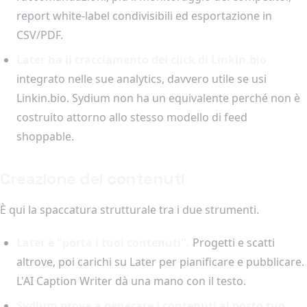
report white-label condivisibili ed esportazione in
CSV/PDF.
Later ha il tracciamento dei click di Linkin.bio
integrato nelle sue analytics, davvero utile se usi
Linkin.bio. Sydium non ha un equivalente perché non è
costruito attorno allo stesso modello di feed
shoppable.
Creazione dei contenuti
È qui la spaccatura strutturale tra i due strumenti.
Later è "porta i tuoi contenuti".
Progetti e scatti
altrove, poi carichi su Later per pianificare e pubblicare.
L'AI Caption Writer dà una mano con il testo.
Sydium prova a generare i contenuti al posto tuo.