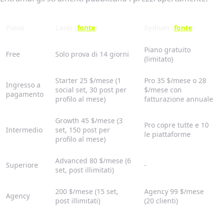
Piano
Later (
fonte
)
Sydium (
fonte
)
Piano gratuito
Free
Solo prova di 14 giorni
(limitato)
Starter 25 $/mese (1
Pro 35 $/mese o 28
Ingresso a
social set, 30 post per
$/mese con
pagamento
profilo al mese)
fatturazione annuale
Growth 45 $/mese (3
Pro copre tutte e 10
Intermedio
set, 150 post per
le piattaforme
profilo al mese)
Advanced 80 $/mese (6
Superiore
-
set, post illimitati)
200 $/mese (15 set,
Agency 99 $/mese
Agency
post illimitati)
(20 clienti)