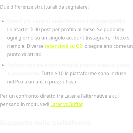
Due differenze strutturali da segnalare:
I piani più bassi di Later limitano i post per profilo.
Lo Starter è 30 post per profilo al mese. Se pubblichi
ogni giorno su un singolo account Instagram, il tetto si
riempie. Diverse
recensioni su G2
lo segnalano come un
punto di attrito.
Sydium non ha alcun limite di post su nessun piano
a pagamento.
Tutte e 10 le piattaforme sono incluse
nel Pro a un unico prezzo fisso.
Per un confronto diretto tra Later e l'alternativa a cui
pensano in molti, vedi
Later vs Buffer
.
Supporto delle piattaforme