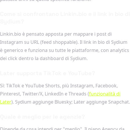
Come si confrontano Linkin.bio e il link in bio di
Sydium?
Linkin.bio è pensato apposta per mappare i post di
Instagram su URL (feed shoppable). Il link in bio di Sydium
è generico e funziona su tutte le piattaforme, con analytics
dei click dentro la dashboard di Sydium.
Later supporta TikTok e YouTube?
Sì: TikTok e YouTube Shorts, più Instagram, Facebook,
Pinterest, Twitter/X, LinkedIn e Threads (
funzionalità di
Later
). Sydium aggiunge Bluesky; Later aggiunge Snapchat.
Quale è meglio per le agenzie?
Dipende da cosa intendi per "meglio". Il piano Agency da