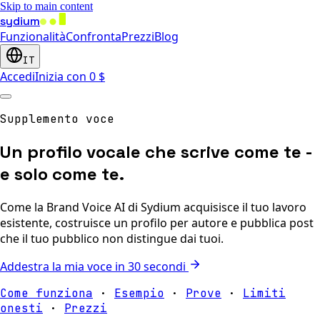
Skip to main content
sydium
Funzionalità
Confronta
Prezzi
Blog
IT
Accedi
Inizia con 0 $
Supplemento voce
Un profilo vocale che scrive come te -
e solo come te.
Come la Brand Voice AI di Sydium acquisisce il tuo lavoro
esistente, costruisce un profilo per autore e pubblica post
che il tuo pubblico non distingue dai tuoi.
Addestra la mia voce in 30 secondi
Come funziona
·
Esempio
·
Prove
·
Limiti
onesti
·
Prezzi