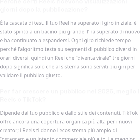
Perché certi Reels ricevono visualizzazioni
giorni dopo la pubblicazione?
È la cascata di test. Il tuo Reel ha superato il giro iniziale, è
stato spinto a un bacino più grande, l'ha superato di nuovo
e ha continuato a espandersi. Ogni giro richiede tempo
perché l'algoritmo testa su segmenti di pubblico diversi in
orari diversi, quindi un Reel che "diventa virale" tre giorni
dopo significa solo che al sistema sono serviti più giri per
validare il pubblico giusto.
Per far crescere un pubblico nel 2026, meglio i
Reels o TikTok?
Dipende dal tuo pubblico e dallo stile dei contenuti. TikTok
offre ancora una copertura organica più alta per i nuovi
creator; i Reels ti danno l'ecosistema più ampio di
Instagram e un intento commerciale più alto. La maggior