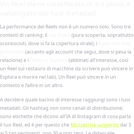
Un Reel viene classificato in tre posti, e
catalogato dai tuoi metadati
La performance dei Reels non è un numero solo. Sono tre
contesti di ranking: il
tab Reels
(pura scoperta, soprattutto
sconosciuti, dove si fa la copertura virale), i
Reels nel feed
principale
(accanto agli account che segui, dove si pesa la
relazione) e i
Reels in Esplora
(abbinati all'interesse, così
un Reel sul restauro di macchine da scrivere può vincere in
Esplora e morire nel tab). Un Reel può vincere in un
contesto e fallire in un altro.
A decidere quale bacino di interesse raggiungi sono i tuoi
metadati. Gli hashtag non sono canali di distribuzione;
sono etichette che dicono all'IA di Instagram di cosa parla
il tuo Reel, ed è per questo che
Mosseri ha suggerito
dai 3
ai 5 tag pertinenti, non 30 e non zero. Le didascalie