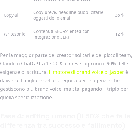
Copy breve, headline pubblicitarie,
Copy.ai
36 $
oggetti delle email
Contenuti SEO-oriented con
Writesonic
12 $
integrazione SERP
Per la maggior parte dei creator solitari e dei piccoli team,
Claude o ChatGPT a 17-20 $ al mese coprono il 90% delle
esigenze di scrittura.
Il motore di brand voice di Jasper
è
davvero il migliore della categoria per le agenzie che
gestiscono più brand voice, ma stai pagando il triplo per
quella specializzazione.
Fase 4: editing umano (il 30% che fa la
differenza tra successo e fallimento)