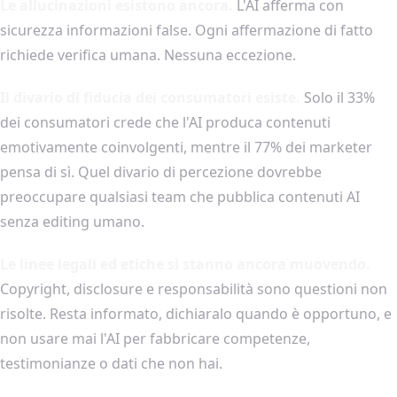
Le allucinazioni esistono ancora.
L'AI afferma con
sicurezza informazioni false. Ogni affermazione di fatto
richiede verifica umana. Nessuna eccezione.
Il divario di fiducia dei consumatori esiste.
Solo il 33%
dei consumatori crede che l'AI produca contenuti
emotivamente coinvolgenti, mentre il 77% dei marketer
pensa di sì. Quel divario di percezione dovrebbe
preoccupare qualsiasi team che pubblica contenuti AI
senza editing umano.
Le linee legali ed etiche si stanno ancora muovendo.
Copyright, disclosure e responsabilità sono questioni non
risolte. Resta informato, dichiaralo quando è opportuno, e
non usare mai l'AI per fabbricare competenze,
testimonianze o dati che non hai.