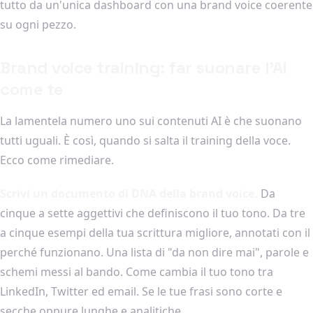
tutto da un'unica dashboard con una brand voice coerente
su ogni pezzo.
Brand voice training: far suonare l'AI
come te
La lamentela numero uno sui contenuti AI è che suonano
tutti uguali. È così, quando si salta il training della voce.
Ecco come rimediare.
Scrivi un documento di DNA della brand voice.
Da
cinque a sette aggettivi che definiscono il tuo tono. Da tre
a cinque esempi della tua scrittura migliore, annotati con il
perché funzionano. Una lista di "da non dire mai", parole e
schemi messi al bando. Come cambia il tuo tono tra
LinkedIn, Twitter ed email. Se le tue frasi sono corte e
secche oppure lunghe e analitiche.