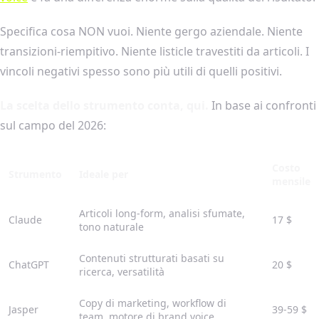
Specifica cosa NON vuoi. Niente gergo aziendale. Niente
transizioni-riempitivo. Niente listicle travestiti da articoli. I
vincoli negativi spesso sono più utili di quelli positivi.
La scelta dello strumento conta, qui.
In base ai confronti
sul campo del 2026:
Costo
Strumento
Ideale per
mensile
Articoli long-form, analisi sfumate,
Claude
17 $
tono naturale
Contenuti strutturati basati su
ChatGPT
20 $
ricerca, versatilità
Copy di marketing, workflow di
Jasper
39-59 $
team, motore di brand voice