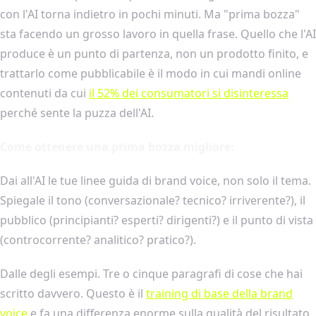
con l'AI torna indietro in pochi minuti. Ma "prima bozza"
sta facendo un grosso lavoro in quella frase. Quello che l'AI
produce è un punto di partenza, non un prodotto finito, e
trattarlo come pubblicabile è il modo in cui mandi online
contenuti da cui
il 52% dei consumatori si disinteressa
perché sente la puzza dell'AI.
Come ottenere una prima bozza migliore:
Dai all'AI le tue linee guida di brand voice, non solo il tema.
Spiegale il tono (conversazionale? tecnico? irriverente?), il
pubblico (principianti? esperti? dirigenti?) e il punto di vista
(controcorrente? analitico? pratico?).
Dalle degli esempi. Tre o cinque paragrafi di cose che hai
scritto davvero. Questo è il
training di base della brand
voice
e fa una differenza enorme sulla qualità del risultato.