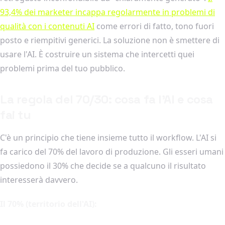
93,4% dei marketer incappa regolarmente in problemi di
qualità con i contenuti AI
come errori di fatto, tono fuori
posto e riempitivi generici. La soluzione non è smettere di
usare l'AI. È costruire un sistema che intercetti quei
problemi prima del tuo pubblico.
La regola del 70/30: cosa fa l'AI e cosa
fai tu
C'è un principio che tiene insieme tutto il workflow. L'AI si
fa carico del 70% del lavoro di produzione. Gli esseri umani
possiedono il 30% che decide se a qualcuno il risultato
interesserà davvero.
Il 70% (territorio dell'AI):