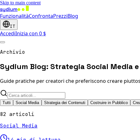
Skip to main content
sydium
Funzionalità
Confronta
Prezzi
Blog
IT
Accedi
Inizia con 0 $
Archivio
Sydium Blog: Strategia Social Media e
Guide pratiche per creatori che preferiscono creare piuttost
Tutti
Social Media
Strategia dei Contenuti
Costruire in Pubblico
Cre
82 articoli
Social Media
14 min di lettura