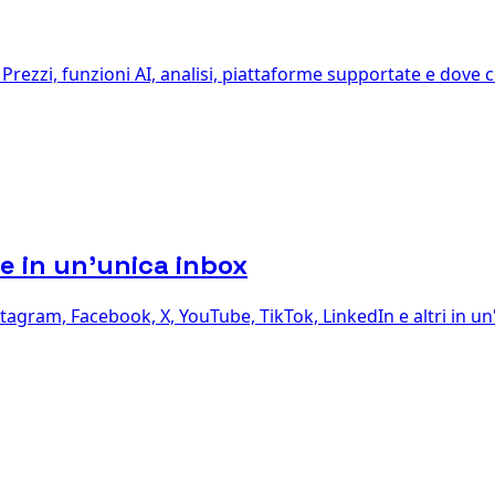
 Prezzi, funzioni AI, analisi, piattaforme supportate e dove
e in un'unica inbox
agram, Facebook, X, YouTube, TikTok, LinkedIn e altri in un