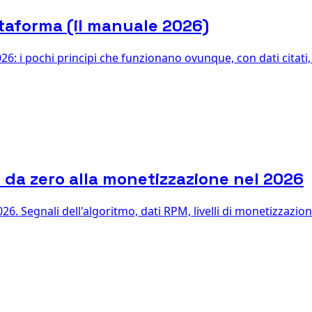
attaforma (il manuale 2026)
026: i pochi principi che funzionano ovunque, con dati citat
 da zero alla monetizzazione nel 2026
. Segnali dell'algoritmo, dati RPM, livelli di monetizzazion