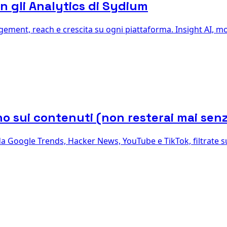
n gli Analytics di Sydium
ment, reach e crescita su ogni piattaforma. Insight AI, mo
o sui contenuti (non resterai mai senz
 Google Trends, Hacker News, YouTube e TikTok, filtrate sul