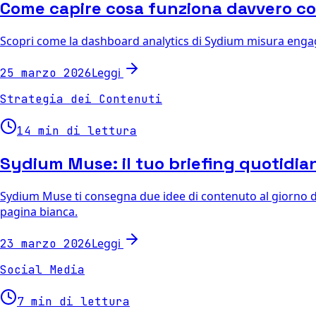
Come capire cosa funziona davvero co
Scopri come la dashboard analytics di Sydium misura engage
Leggi
25 marzo 2026
Strategia dei Contenuti
14 min di lettura
Sydium Muse: il tuo briefing quotidian
Sydium Muse ti consegna due idee di contenuto al giorno da
pagina bianca.
Leggi
23 marzo 2026
Social Media
7 min di lettura