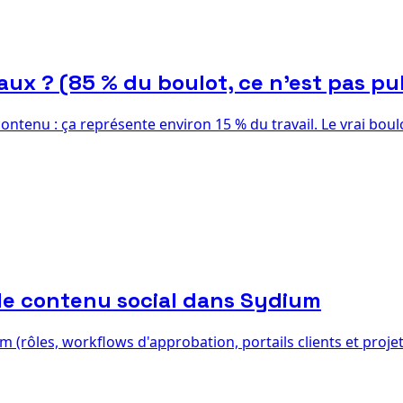
iaux ? (85 % du boulot, ce n'est pas pu
contenu : ça représente environ 15 % du travail. Le vrai bou
le contenu social dans Sydium
(rôles, workflows d'approbation, portails clients et projet