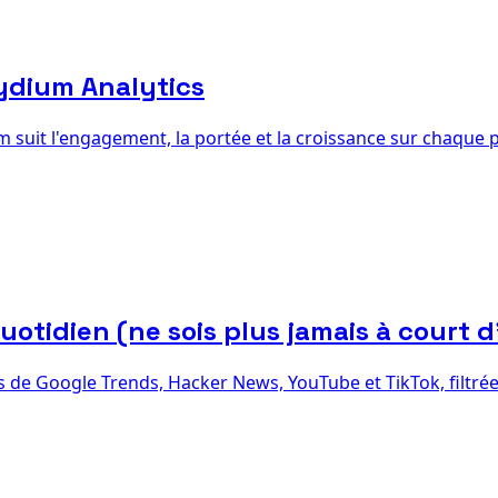
ydium Analytics
uit l'engagement, la portée et la croissance sur chaque pl
otidien (ne sois plus jamais à court d
 de Google Trends, Hacker News, YouTube et TikTok, filtrées 