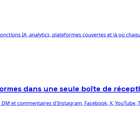
onctions IA, analytics, plateformes couvertes et là où chaqu
ormes dans une seule boîte de récept
s DM et commentaires d'Instagram, Facebook, X, YouTube, Ti