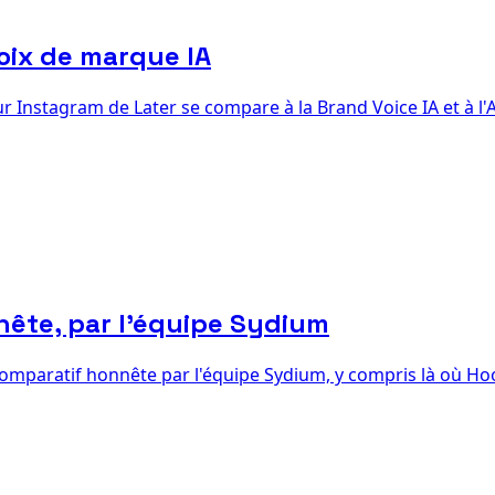
voix de marque IA
r Instagram de Later se compare à la Brand Voice IA et à l'A
nête, par l'équipe Sydium
g. Comparatif honnête par l'équipe Sydium, y compris là où H