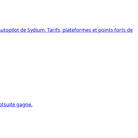
utopilot de Sydium. Tarifs, plateformes et points forts de
ootsuite gagne.