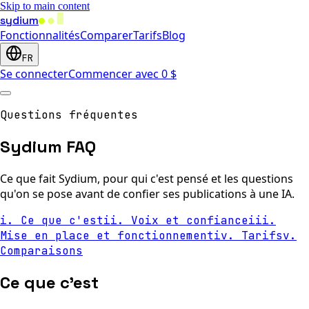
Skip to main content
sydium
Fonctionnalités
Comparer
Tarifs
Blog
FR
Se connecter
Commencer avec 0 $
Questions fréquentes
Sydium FAQ
Ce que fait Sydium, pour qui c'est pensé et les questions
qu'on se pose avant de confier ses publications à une IA.
i
.
Ce que c'est
ii
.
Voix et confiance
iii
.
Mise en place et fonctionnement
iv
.
Tarifs
v
.
Comparaisons
Ce que c'est