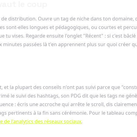
vaut le coup
de distribution. Ouvre un tag de niche dans ton domaine, d
ndes sont-elles longues et pédagogiques, ou courtes et per
 tu vises. Regarde ensuite l'onglet "Récent" : si c'est bâcl
Dix minutes passées là t'en apprennent plus sur quoi créer q
, et la plupart des conseils n'ont pas suivi parce que "const
mé le suivi des hashtags, son PDG dit que les tags ne génèr
ence : écris une accroche qui arrête le scroll, dis clairemen
q tags pertinents à la fin sans cérémonie. Pour le tableau co
e de l'analytics des réseaux sociaux
.