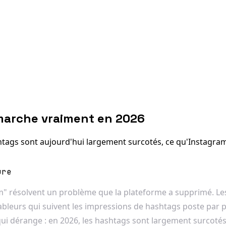
 marche vraiment en 2026
ags sont aujourd'hui largement surcotés, ce qu'Instagram a
ure
" résolvent un problème que la plateforme a supprimé. Les ri
tableurs qui suivent les impressions de hashtags poste par
i dérange : en 2026, les hashtags sont largement surcotés, 