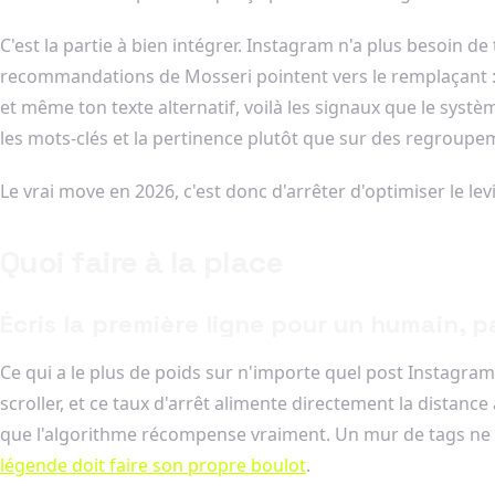
C'est la partie à bien intégrer. Instagram n'a plus besoin d
recommandations de Mosseri pointent vers le remplaçant 
et même ton texte alternatif, voilà les signaux que le sys
les mots-clés et la pertinence plutôt que sur des regroup
Le vrai move en 2026, c'est donc d'arrêter d'optimiser le l
Quoi faire à la place
Écris la première ligne pour un humain, p
Ce qui a le plus de poids sur n'importe quel post Instagram, c
scroller, et ce taux d'arrêt alimente directement la distan
que l'algorithme récompense vraiment. Un mur de tags ne gag
légende doit faire son propre boulot
.