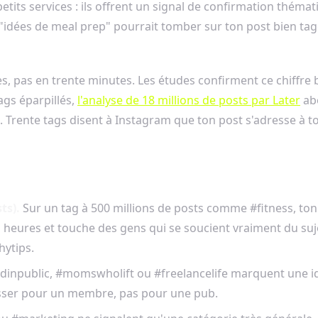
etits services : ils offrent un signal de confirmation théma
idées de meal prep" pourrait tomber sur ton post bien taggé.
es, pas en trente minutes. Les études confirment ce chiffre b
ags éparpillés,
l'analyse de 18 millions de posts par Later
abo
 Trente tags disent à Instagram que ton post s'adresse à to
ts).
Sur un tag à 500 millions de posts comme #fitness, ton
s heures et touche des gens qui se soucient vraiment du s
ytips.
npublic, #momswholift ou #freelancelife marquent une ident
passer pour un membre, pas pour une pub.