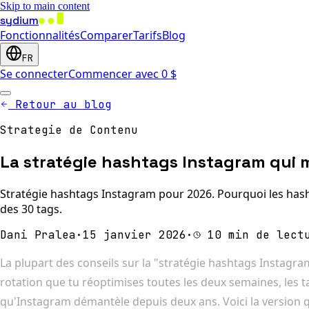
Skip to main content
sydium
Fonctionnalités
Comparer
Tarifs
Blog
FR
Se connecter
Commencer avec 0 $
Retour au blog
Strategie de Contenu
La stratégie hashtags Instagram qui
Stratégie hashtags Instagram pour 2026. Pourquoi les hasht
des 30 tags.
Dani Pralea
·
15 janvier 2026
·
10 min de lect
La plupart des conseils sur la "stratégie hashtags Instagram
rotation que tu réoptimises toutes les deux semaines, les 
qu'Instagram démantèle depuis deux ans. Voici la version qu