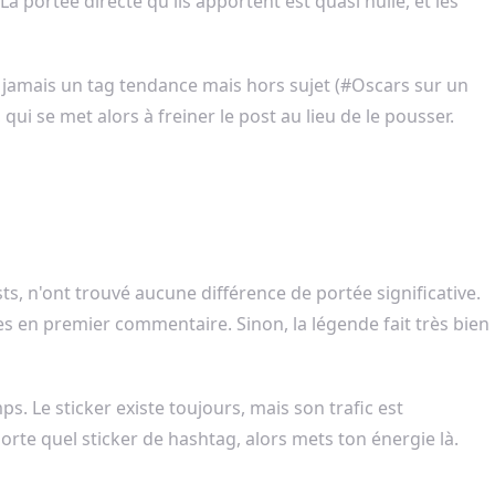
 portée directe qu'ils apportent est quasi nulle, et les
e jamais un tag tendance mais hors sujet (#Oscars sur un
ui se met alors à freiner le post au lieu de le pousser.
sts, n'ont trouvé aucune différence de portée significative.
s en premier commentaire. Sinon, la légende fait très bien
ps. Le sticker existe toujours, mais son trafic est
porte quel sticker de hashtag, alors mets ton énergie là.