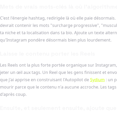
Mets de vrais mots-clés là où l'algorithme 
C'est l'énergie hashtag, redirigée là où elle paie désormais
devrait contenir les mots "surcharge progressive", "muscu
ta niche et ta localisation dans ta bio. Ajoute un texte alt
qu'Instagram pondère désormais bien plus lourdement.
Laisse le contenu porter les Reels
Les Reels ont la plus forte portée organique sur Instagram,
jeter un œil aux tags. Un Reel que les gens finissent et envo
que j'ai apprise en construisant l'Autopilot de
Sydium
: un 
mourir parce que le contenu n'a aucune accroche. Les tags n
d'après coup.
Ensuite, et seulement ensuite, ajoute qu