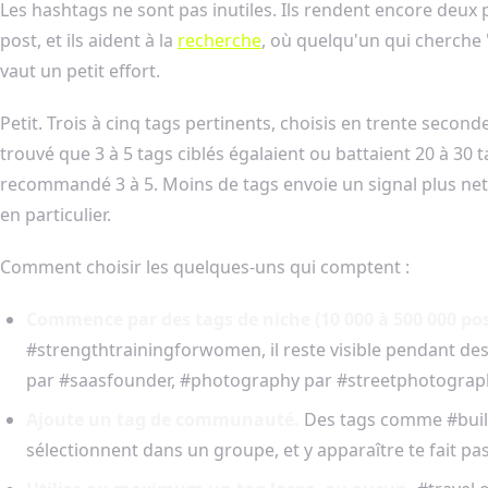
Les hashtags ne sont pas inutiles. Ils rendent encore deux p
post, et ils aident à la
recherche
, où quelqu'un qui cherche "
vaut un petit effort.
Petit. Trois à cinq tags pertinents, choisis en trente second
trouvé que 3 à 5 tags ciblés égalaient ou battaient 20 à 30 t
recommandé 3 à 5. Moins de tags envoie un signal plus net.
en particulier.
Comment choisir les quelques-uns qui comptent :
Commence par des tags de niche (10 000 à 500 000 pos
#strengthtrainingforwomen, il reste visible pendant de
par #saasfounder, #photography par #streetphotograph
Ajoute un tag de communauté.
Des tags comme #buildi
sélectionnent dans un groupe, et y apparaître te fait 