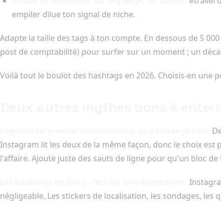
Utilise au maximum un tag large, ou aucun.
#travel o
empiler dilue ton signal de niche.
Adapte la taille des tags à ton compte. En dessous de 5 000
post de comptabilité) pour surfer sur un moment ; un décalage
Voilà tout le boulot des hashtags en 2026. Choisis-en une p
Deux autres mythes bons à enterr
Légende ou premier commentaire, ça ne change rien.
D
Instagram lit les deux de la même façon, donc le choix est
l'affaire. Ajoute juste des sauts de ligne pour qu'un bloc d
Les hashtags en Story, c'est un non-événement.
Instagram
négligeable. Les stickers de localisation, les sondages, les