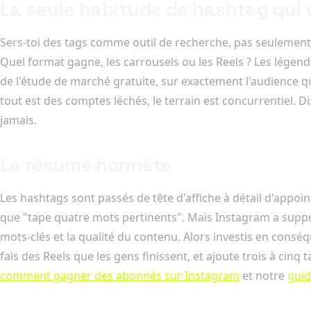
La seule habitude de hashtag qui 
Sers-toi des tags comme outil de recherche, pas seulement 
Quel format gagne, les carrousels ou les Reels ? Les lége
de l'étude de marché gratuite, sur exactement l'audience que
tout est des comptes léchés, le terrain est concurrentiel. 
jamais.
Le résumé honnête
Les hashtags sont passés de tête d'affiche à détail d'appoint
que "tape quatre mots pertinents". Mais Instagram a suppri
mots-clés et la qualité du contenu. Alors investis en conséqu
fais des Reels que les gens finissent, et ajoute trois à cin
comment gagner des abonnés sur Instagram
et notre
guid