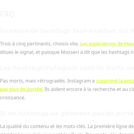
FAQ
Combien de hashtags faut-il utiliser sur
Trois à cinq pertinents, choisis vite.
Les expériences de Hoo
dilues le signal, et puisque Mosseri a dit que les hashtags 
Les hashtags Instagram sont-ils morts e
Pas morts, mais rétrogradés. Instagram a
supprimé la poss
pas plus de portée
. Ils aident encore à la recherche et au 
croissance.
Si les hashtags ne génèrent pas de porté
La qualité du contenu et les mots-clés. La première ligne de