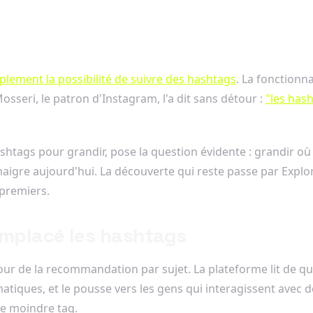
lement la possibilité de suivre des hashtags
. La fonctionna
Mosseri, le patron d'Instagram, l'a dit sans détour :
"les has
shtags pour grandir, pose la question évidente : grandir où 
maigre aujourd'hui. La découverte qui reste passe par Explore
 premiers.
emplacé les hashtags
our de la recommandation par sujet. La plateforme lit de quo
hématiques, et le pousse vers les gens qui interagissent avec
le moindre tag.