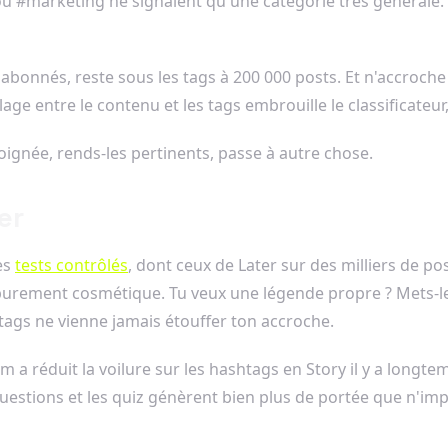
u #marketing ne signalent qu'une catégorie très générale. La
 abonnés, reste sous les tags à 200 000 posts. Et n'accroch
 entre le contenu et les tags embrouille le classificateur, q
oignée, rends-les pertinents, passe à autre chose.
er
es
tests contrôlés
, dont ceux de Later sur des milliers de po
 purement cosmétique. Tu veux une légende propre ? Mets-le
e tags ne vienne jamais étouffer ton accroche.
 a réduit la voilure sur les hashtags en Story il y a longtem
 questions et les quiz génèrent bien plus de portée que n'im