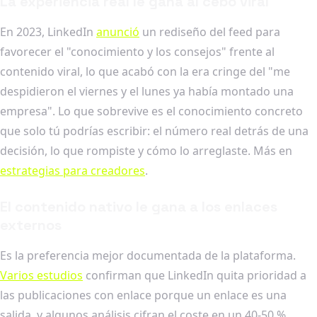
La experiencia real le gana al cebo viral
En 2023, LinkedIn
anunció
un rediseño del feed para
favorecer el "conocimiento y los consejos" frente al
contenido viral, lo que acabó con la era cringe del "me
despidieron el viernes y el lunes ya había montado una
empresa". Lo que sobrevive es el conocimiento concreto
que solo tú podrías escribir: el número real detrás de una
decisión, lo que rompiste y cómo lo arreglaste. Más en
estrategias para creadores
.
El contenido nativo le gana a los enlaces
externos
Es la preferencia mejor documentada de la plataforma.
Varios estudios
confirman que LinkedIn quita prioridad a
las publicaciones con enlace porque un enlace es una
salida, y algunos análisis cifran el coste en un 40-50 %