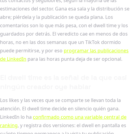
tus contactos y seguidores, según la mayoría de las
estimaciones del sector. Gana esa sala y la distribución se
abre; piérdela y la publicación se queda plana. Los
comentarios son lo que más pesa, con el dwell time y los
guardados por detrás. El veredicto cae en menos de dos
horas, no en las dos semanas que un TikTok dormido
puede permitirse, y por eso
programar las publicaciones
de LinkedIn
para las horas punta deja de ser opcional.
El dwell time es la señal de la que casi
ningún creador oye hablar
Los likes y las veces que se comparte se llevan toda la
atención. El dwell time decide en silencio quién gana.
LinkedIn lo ha
confirmado como una variable central de
ranking
, y registra dos versiones: el dwell en pantalla es
cuánto tiempo permanece a la vista tu publicación,