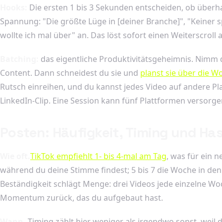
Hooks:
Die ersten 1 bis 3 Sekunden entscheiden, ob überh
Spannung: "Die größte Lüge in [deiner Branche]", "Keiner sp
wollte ich mal über" an. Das löst sofort einen Weiterscroll 
Batching:
das eigentliche Produktivitätsgeheimnis. Nimm dir
Content. Dann schneidest du sie und
planst sie über die Wo
Rutsch einreihen, und du kannst jedes Video auf andere P
LinkedIn-Clip. Eine Session kann fünf Plattformen versorge
Posten: Häufigkeit, Timing und Ha
Wie oft.
TikTok empfiehlt 1- bis 4-mal am Tag
, was für ein 
während du deine Stimme findest; 5 bis 7 die Woche in den 
Beständigkeit schlägt Menge: drei Videos jede einzelne Wo
Momentum zurück, das du aufgebaut hast.
Wann.
Timing zählt hier weniger als irgendwo sonst, weil 