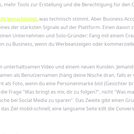
cs, mehr Tools zur Erstellung und die Berechtigung für den 
ht benachteiligt
, was technisch stimmt. Aber Business-Ac
ines der stärksten Signale auf der Plattform. Einen davo
kleinen Unternehmen und Solo-Gründer: Fang mit einem Cr
dann zu Business, wenn du Werbeanzeigen oder kommerzielle
em unterhaltsamen Video und einem neuen Kunden. Jemand sch
men als Benutzernamen (häng deine Nische dran, falls er v
 als Foto, wenn du eine Personenmarke bist (Gesichter brin
die Frage "Was bringt es mir, dir zu folgen?", nicht "Was m
he bei Social Media zu sparen". Das Zweite gibt einen Gru
das Ziel mobil-schnell; eine langsame Seite killt die Conver