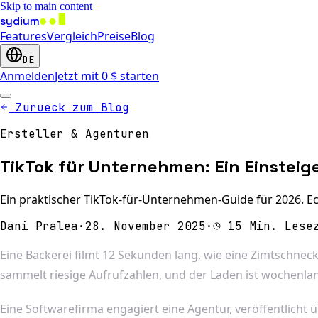
Skip to main content
sydium
Features
Vergleich
Preise
Blog
DE
Anmelden
Jetzt mit 0 $ starten
Zurueck zum Blog
Ersteller & Agenturen
TikTok für Unternehmen: Ein Einsteiger
Ein praktischer TikTok-für-Unternehmen-Guide für 2026. Ec
Dani Pralea
·
28. November 2025
·
15 Min. Lese
Eine Bäckerei filmt 12 Sekunden lang, wie eine Zimtschneck
sammelt riesige Aufrufzahlen, und der Laden ist wochenla
Eine Softwarefirma engagiert eine Agentur, veröffentlicht 