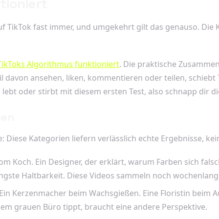
tioniert
 auf TikTok fast immer, und umgekehrt gilt das genauso. Di
TikToks Algorithmus funktioniert
. Die praktische Zusammenf
il davon ansehen, liken, kommentieren oder teilen, schiebt
 lebt oder stirbt mit diesem ersten Test, also schnapp dir 
gen
iese Kategorien liefern verlässlich echte Ergebnisse, kein
 Koch. Ein Designer, der erklärt, warum Farben sich falsch
längste Haltbarkeit. Diese Videos sammeln noch wochenlang
Ein Kerzenmacher beim Wachsgießen. Eine Floristin beim Auf
inem grauen Büro tippt, braucht eine andere Perspektive.