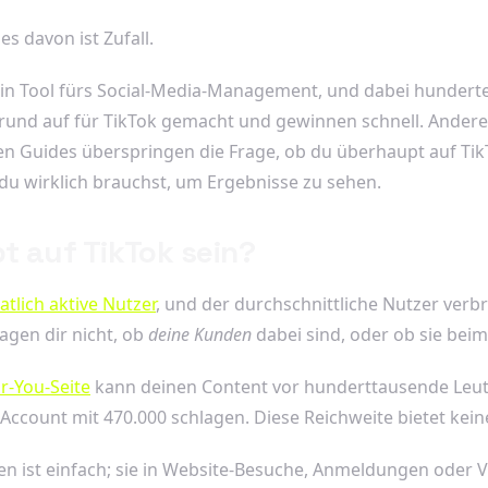
es davon ist Zufall.
in Tool fürs Social-Media-Management, und dabei hunder
Grund auf für TikTok gemacht und gewinnen schnell. Ander
en Guides überspringen die Frage, ob du überhaupt auf TikTo
 du wirklich brauchst, um Ergebnisse zu sehen.
t auf TikTok sein?
atlich aktive Nutzer
, und der durchschnittliche Nutzer verb
agen dir nicht, ob
deine Kunden
dabei sind, oder ob sie bei
r-You-Seite
kann deinen Content vor hunderttausende Leute 
ccount mit 470.000 schlagen. Diese Reichweite bietet kein
en ist einfach; sie in Website-Besuche, Anmeldungen oder