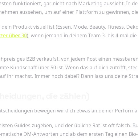
besten funktioniert, gar nicht nach Marketing aussieht. In
ternehmen aussehen, um auf einer Plattform zu gewinnen, die
 dein Produkt visuell ist (Essen, Mode, Beauty, Fitness, De
zer über 30
), wenn jemand in deinem Team 3- bis 4-mal d
chpreisiges B2B verkaufst, von jedem Post einen messbaren
te Kundschaft über 50 ist. Wenn das auf dich zutrifft, stec
u auf ihr machst. Immer noch dabei? Dann lass uns deine Str
heidungen, die zählen)
Entscheidungen bewegen wirklich etwas an deiner Performa
meisten Guides zugeben, und der übliche Rat ist oft falsch.
tomatische DM-Antworten und ab dem ersten Tag einen Bio