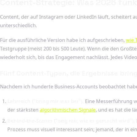
Content-Strategie: Was 2026 funk
Content, der auf Instagram oder LinkedIn läuft, scheitert
unterschiedlich.
Für die ausführliche Version habe ich aufgeschrieben,
wie 
Testgruppe (meist 200 bis 500 Leute). Wenn die den Großte
wiederholt sich, bis das Engagement nachlässt. Jedes Video
Fünf Content-Typen, die Ergebnisse brin
Nachdem ich hunderte Business-Accounts beobachtet habe: D
Lehrreich ("bring mir was bei").
Eine Messerführung vom
der stärksten
algorithmischen Signale
, und es hat die 
Behind-the-Scenes ("zeig mir, wie es gemacht wird").
Prozess muss visuell interessant sein; jemand, der in e