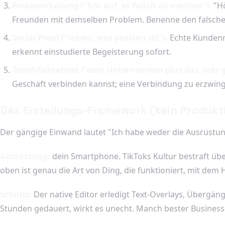
Problem/Lösung ("hör auf, es falsch zu machen").
"Hö
Freunden mit demselben Problem. Benenne den falschen
Social Proof ("schau, was passiert ist").
Echte Kundenre
erkennt einstudierte Begeisterung sofort.
Trend-Teilnahme ("dein Unternehmen plus das, was g
Geschäft verbinden kannst; eine Verbindung zu erzwinge
Das Erstellungs-Framework (kein Produkt
Der gängige Einwand lautet "Ich habe weder die Ausrüstun
Ausrüstung:
dein Smartphone. TikToks Kultur bestraft übe
oben ist genau die Art von Ding, die funktioniert, mit dem
Schnitt:
Der native Editor erledigt Text-Overlays, Übergänge
Stunden gedauert, wirkt es unecht. Manch bester Business-