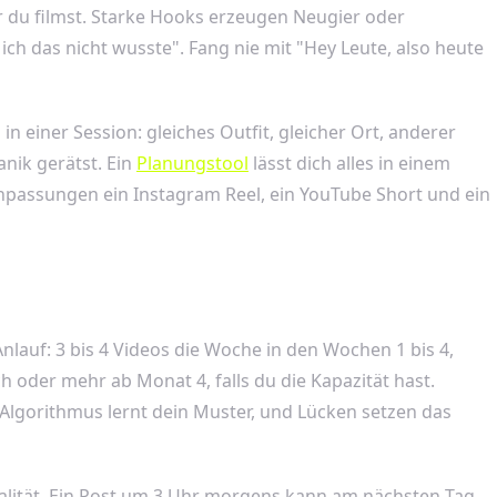
r du filmst. Starke Hooks erzeugen Neugier oder
 ich das nicht wusste". Fang nie mit "Hey Leute, also heute
n einer Session: gleiches Outfit, gleicher Ort, anderer
anik gerätst. Ein
Planungstool
lässt dich alles in einem
Anpassungen ein Instagram Reel, ein YouTube Short und ein
Anlauf: 3 bis 4 Videos die Woche in den Wochen 1 bis 4,
h oder mehr ab Monat 4, falls du die Kapazität hast.
 Algorithmus lernt dein Muster, und Lücken setzen das
tualität. Ein Post um 3 Uhr morgens kann am nächsten Tag