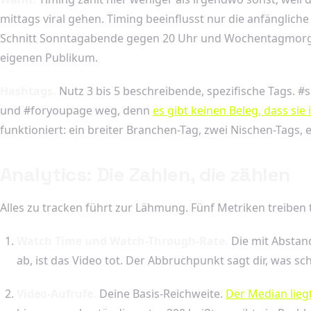
mittags viral gehen. Timing beeinflusst nur die anfänglic
Schnitt Sonntagabende gegen 20 Uhr und Wochentagmorgen 
eigenen Publikum.
Hashtags.
Nutz 3 bis 5 beschreibende, spezifische Tags. #
und #foryoupage weg, denn
es gibt keinen Beleg, dass si
funktioniert: ein breiter Branchen-Tag, zwei Nischen-Tags, 
Analytics: Die Zahlen, die zählen
Alles zu tracken führt zur Lähmung. Fünf Metriken treiben
Watch Time und Watch-Through-Rate.
Die mit Abstand
ab, ist das Video tot. Der Abbruchpunkt sagt dir, was s
Video-Aufrufe.
Deine Basis-Reichweite.
Der Median lieg