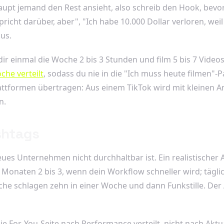
aupt jemand den Rest ansieht, also schreib den Hook, bevo
richt darüber, aber", "Ich habe 10.000 Dollar verloren, weil
aus.
 einmal die Woche 2 bis 3 Stunden und film 5 bis 7 Videos i
che verteilt
, sodass du nie in die "Ich muss heute filmen"-P
lattformen übertragen: Aus einem TikTok wird mit kleinen 
n.
shtags
neues Unternehmen nicht durchhaltbar ist. Ein realistischer 
Monaten 2 bis 3, wenn dein Workflow schneller wird; täglic
che schlagen zehn in einer Woche und dann Funkstille. Der
die For-You-Seite nach Performance verteilt, nicht nach Ak