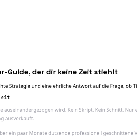
-Guide, der dir keine Zeit stiehlt
hte Strategie und eine ehrliche Antwort auf die Frage, ob 
zeit
e auseinandergezogen wird. Kein Skript. Kein Schnitt. Nur 
ng ausverkauft.
über ein paar Monate dutzende professionell geschnittene V