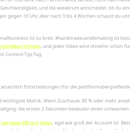
he Geschwindigkeit, und die wiederum entscheidet, ob du e
gegen 10 Uhr, aber nach 3 bis 4 Wochen schaust du unter 
smallbusiness ist zu breit; #handmadecandlemaking ist besse
e irgendwas bringen
, und jedes Video wird ohnehin schon für
ein Content-Typ-Tag.
 tatsächlich Entscheidungen (für die plattformübergreifen
 wichtigste Metrik. Wenn Zuschauer 80 % oder mehr ansehe
chiefging: die ersten 2 Sekunden bedeuten einen schwachen H
t bei etwa 500 pro Video
, egal wie groß der Account ist. Be