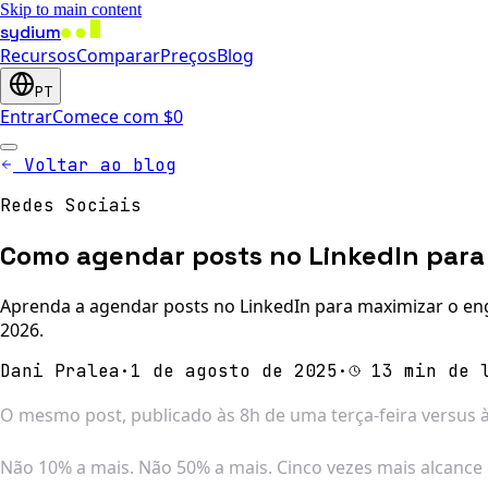
Skip to main content
sydium
Recursos
Comparar
Preços
Blog
PT
Entrar
Comece com $0
Voltar ao blog
Redes Sociais
Como agendar posts no LinkedIn para
Aprenda a agendar posts no LinkedIn para maximizar o eng
2026.
Dani Pralea
·
1 de agosto de 2025
·
13 min de 
O mesmo post, publicado às 8h de uma terça-feira versus 
Não 10% a mais. Não 50% a mais. Cinco vezes mais alcanc