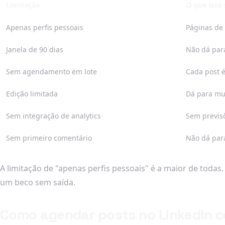
Limitação
O que isso 
Apenas perfis pessoais
Páginas de
Janela de 90 dias
Não dá para
Sem agendamento em lote
Cada post 
Edição limitada
Dá para mu
Sem integração de analytics
Sem previs
Sem primeiro comentário
Não dá par
A limitação de "apenas perfis pessoais" é a maior de todas
um beco sem saída.
Como agendar posts no LinkedIn c