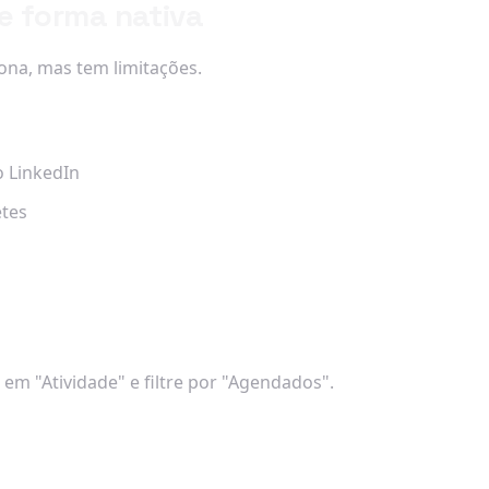
e forma nativa
ona, mas tem limitações.
o LinkedIn
etes
 em "Atividade" e filtre por "Agendados".