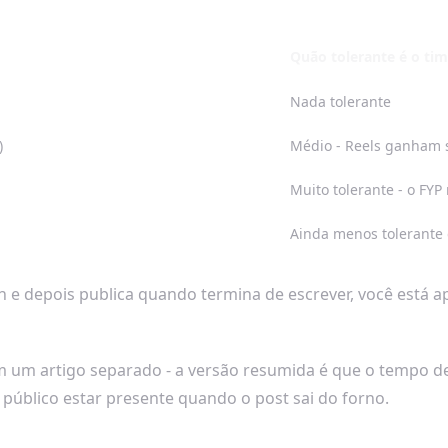
Quão tolerante é o ti
Nada tolerante
)
Médio - Reels ganham
Muito tolerante - o FY
Ainda menos tolerante 
 e depois publica quando termina de escrever, você está a
 um artigo separado - a versão resumida é que o tempo de 
úblico estar presente quando o post sai do forno.