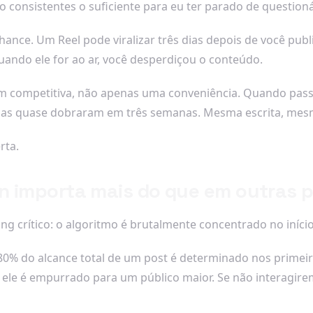
o consistentes o suficiente para eu ter parado de questioná
nce. Um Reel pode viralizar três dias depois de você publ
quando ele for ao ar, você desperdiçou o conteúdo.
 competitiva, não apenas uma conveniência. Quando passe
dias quase dobraram em três semanas. Mesma escrita, mes
rta.
n importa mais do que em outras 
g crítico: o algoritmo é brutalmente concentrado no início
 80% do alcance total de um post é determinado nos primei
ele é empurrado para um público maior. Se não interagirem,