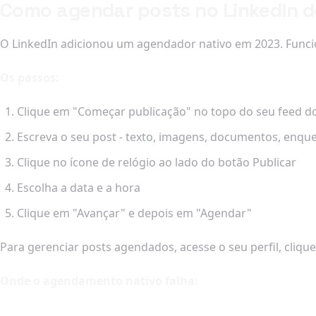
Como agendar posts no LinkedIn d
O LinkedIn adicionou um agendador nativo em 2023. Funci
Os passos:
Clique em "Começar publicação" no topo do seu feed d
Escreva o seu post - texto, imagens, documentos, enqu
Clique no ícone de relógio ao lado do botão Publicar
Escolha a data e a hora
Clique em "Avançar" e depois em "Agendar"
Para gerenciar posts agendados, acesse o seu perfil, clique
Onde o agendamento nativo falha: