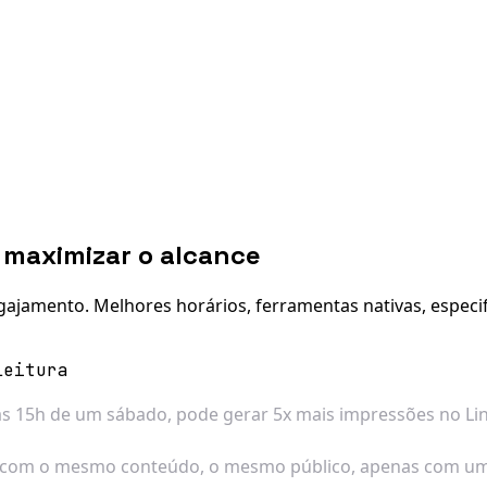
 maximizar o alcance
ajamento. Melhores horários, ferramentas nativas, especi
leitura
às 15h de um sábado, pode gerar 5x mais impressões no Li
e com o mesmo conteúdo, o mesmo público, apenas com um h