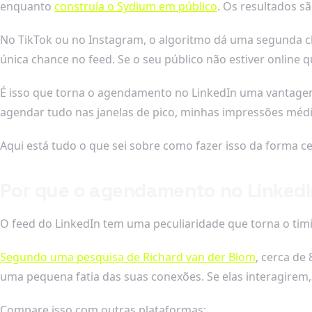
enquanto
construía o Sydium em público
. Os resultados sã
No TikTok ou no Instagram, o algoritmo dá uma segunda cha
única chance no feed. Se o seu público não estiver online 
É isso que torna o agendamento no LinkedIn uma vantagem
agendar tudo nas janelas de pico, minhas impressões mé
Aqui está tudo o que sei sobre como fazer isso da forma ce
Por que o agendamento no LinkedI
O feed do LinkedIn tem uma peculiaridade que torna o timin
Segundo uma pesquisa de Richard van der Blom
, cerca de
uma pequena fatia das suas conexões. Se elas interagirem, 
Compare isso com outras plataformas: