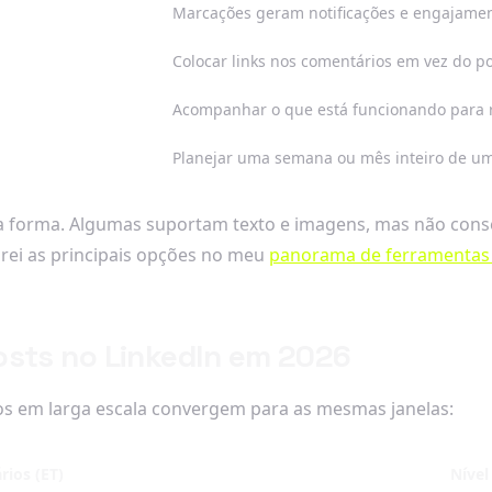
Marcações geram notificações e engajament
Colocar links nos comentários em vez do po
Acompanhar o que está funcionando para r
Planejar uma semana ou mês inteiro de u
 forma. Algumas suportam texto e imagens, mas não cons
ei as principais opções no meu
panorama de ferramentas d
osts no LinkedIn em 2026
dos em larga escala convergem para as mesmas janelas:
rios (ET)
Nível