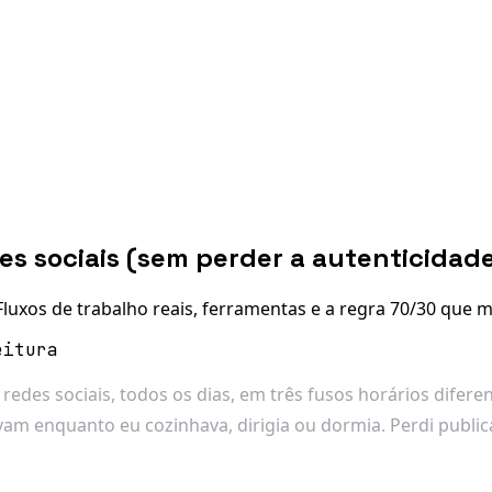
s sociais (sem perder a autenticidad
luxos de trabalho reais, ferramentas e a regra 70/30 qu
eitura
edes sociais, todos os dias, em três fusos horários difer
am enquanto eu cozinhava, dirigia ou dormia. Perdi public