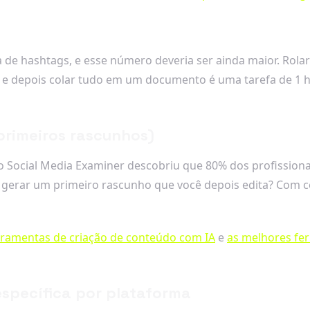
 de hashtags, e esse número deveria ser ainda maior. Rol
 e depois colar tudo em um documento é uma tarefa de 1 
primeiros rascunhos)
 Social Media Examiner descobriu que 80% dos profissionai
a gerar um primeiro rascunho que você depois edita? Com ce
rramentas de criação de conteúdo com IA
e
as melhores fer
specífica por plataforma