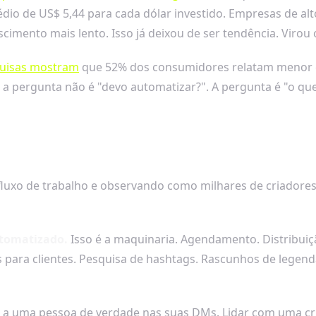
dio de US$ 5,44 para cada dólar investido. Empresas de al
imento mais lento. Isso já deixou de ser tendência. Virou
uisas mostram
que 52% dos consumidores relatam menor 
ão a pergunta não é "devo automatizar?". A pergunta é "o q
uxo de trabalho e observando como milhares de criadores
utomatizado.
Isso é a maquinaria. Agendamento. Distribui
os para clientes. Pesquisa de hashtags. Rascunhos de legen
 a uma pessoa de verdade nas suas DMs. Lidar com uma cris