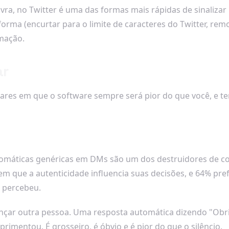
avra, no Twitter é uma das formas mais rápidas de sinaliza
rma (encurtar para o limite de caracteres do Twitter, rem
omação.
ar
gares em que o software sempre será pior do que você, e t
utomáticas genéricas em DMs são um dos destruidores de co
 que a autenticidade influencia suas decisões, e 64% pre
 percebeu.
çar outra pessoa. Uma resposta automática dizendo "Obr
rimentou. É grosseiro, é óbvio e é pior do que o silêncio.