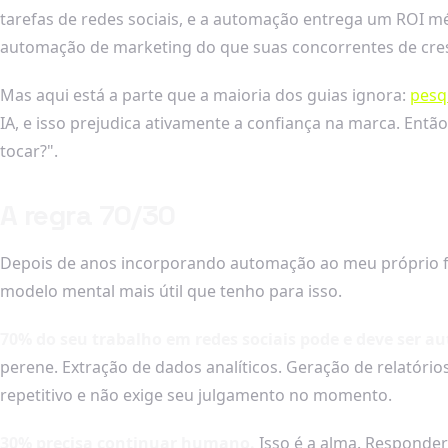
tarefas de redes sociais, e a automação entrega um ROI mé
automação de marketing do que suas concorrentes de cresc
Mas aqui está a parte que a maioria dos guias ignora:
pesq
IA, e isso prejudica ativamente a confiança na marca. Ent
tocar?".
A regra 70/30
Depois de anos incorporando automação ao meu próprio fl
modelo mental mais útil que tenho para isso.
70% do seu trabalho em redes sociais pode e deve ser a
perene. Extração de dados analíticos. Geração de relatóri
repetitivo e não exige seu julgamento no momento.
30% precisa continuar humano.
Isso é a alma. Responder