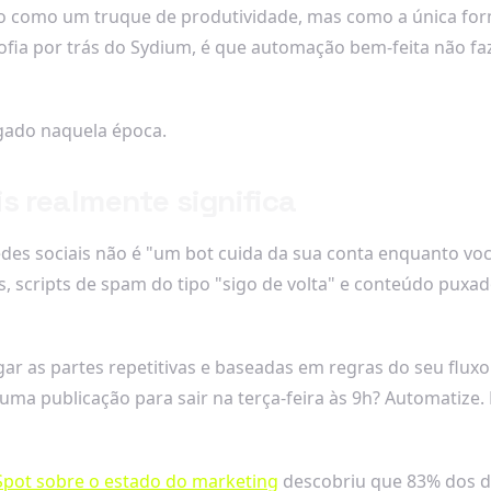
ão como um truque de produtividade, mas como a única for
sofia por trás do Sydium, é que automação bem-feita não fa
egado naquela época.
s realmente significa
es sociais não é "um bot cuida da sua conta enquanto voc
 scripts de spam do tipo "sigo de volta" e conteúdo pux
gar as partes repetitivas e baseadas em regras do seu flux
a publicação para sair na terça-feira às 9h? Automatize. De
Spot sobre o estado do marketing
descobriu que 83% dos 