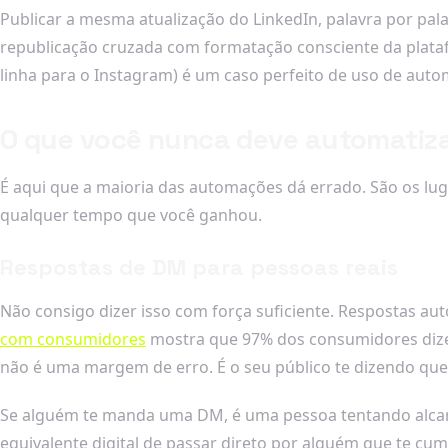
Publicar a mesma atualização do LinkedIn, palavra por pal
republicação cruzada com formatação consciente da platafo
linha para o Instagram) é um caso perfeito de uso de aut
O que você nunca deve automatiz
É aqui que a maioria das automações dá errado. São os lu
qualquer tempo que você ganhou.
Respostas de DM para pessoas reais
Não consigo dizer isso com força suficiente. Respostas a
com consumidores
mostra que 97% dos consumidores dizem
não é uma margem de erro. É o seu público te dizendo que
Se alguém te manda uma DM, é uma pessoa tentando alcan
equivalente digital de passar direto por alguém que te cump