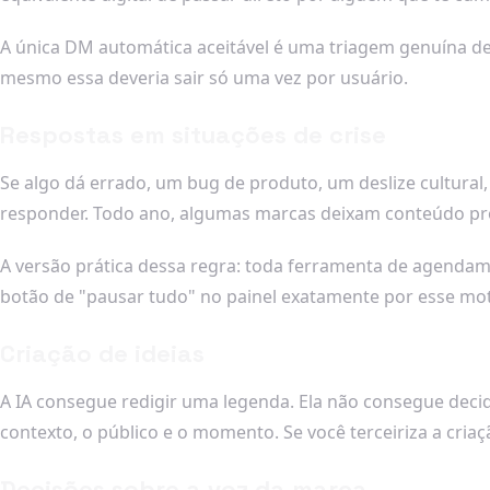
A única DM automática aceitável é uma triagem genuína de 
mesmo essa deveria sair só uma vez por usuário.
Respostas em situações de crise
Se algo dá errado, um bug de produto, um deslize cultura
responder. Todo ano, algumas marcas deixam conteúdo prom
A versão prática dessa regra: toda ferramenta de agendam
botão de "pausar tudo" no painel exatamente por esse mot
Criação de ideias
A IA consegue redigir uma legenda. Ela não consegue decidi
contexto, o público e o momento. Se você terceiriza a criaç
Decisões sobre a voz da marca