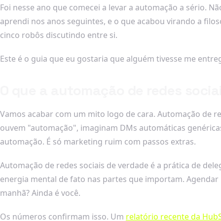
Foi nesse ano que comecei a levar a automação a sério. N
aprendi nos anos seguintes, e o que acabou virando a filo
cinco robôs discutindo entre si.
Este é o guia que eu gostaria que alguém tivesse me entr
O que a automação de redes sociai
Vamos acabar com um mito logo de cara. Automação de red
ouvem "automação", imaginam DMs automáticas genéricas,
automação. É só marketing ruim com passos extras.
Automação de redes sociais de verdade é a prática de dele
energia mental de fato nas partes que importam. Agendar um
manhã? Ainda é você.
Os números confirmam isso. Um
relatório recente da Hub