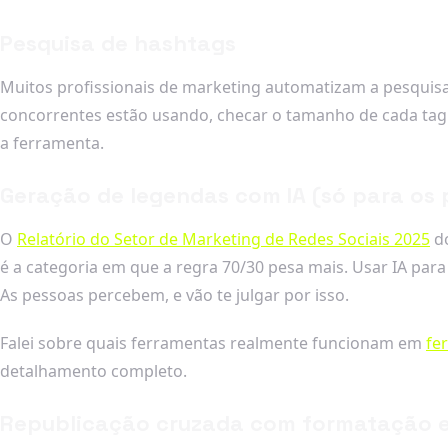
Pesquisa de hashtags
Muitos profissionais de marketing automatizam a pesquisa
concorrentes estão usando, checar o tamanho de cada tag
a ferramenta.
Geração de legendas com IA (só para os 
O
Relatório do Setor de Marketing de Redes Sociais 2025
do
é a categoria em que a regra 70/30 pesa mais. Usar IA par
As pessoas percebem, e vão te julgar por isso.
Falei sobre quais ferramentas realmente funcionam em
fe
detalhamento completo.
Republicação cruzada com formatação e