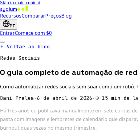
Skip to main content
sydium
Recursos
Comparar
Preços
Blog
PT
Entrar
Comece com $0
Voltar ao blog
Redes Sociais
O guia completo de automação de rede
Como automatizar redes sociais sem soar como um robô. F
Dani Pralea
·
6 de abril de 2026
·
15 min de l
Há três anos eu publicava manualmente em sete contas de r
pasta com imagens e lembretes de calendário que disparav
burnout duas vezes no mesmo trimestre.