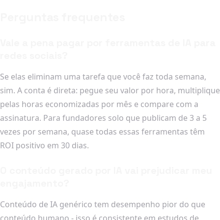
Perguntas frequentes
Vale a pena pagar por ferramentas de IA para
redes sociais?
Se elas eliminam uma tarefa que você faz toda semana,
sim. A conta é direta: pegue seu valor por hora, multiplique
pelas horas economizadas por mês e compare com a
assinatura. Para fundadores solo que publicam de 3 a 5
vezes por semana, quase todas essas ferramentas têm
ROI positivo em 30 dias.
O conteúdo gerado por IA vai prejudicar meu
engajamento?
Conteúdo de IA genérico tem desempenho pior do que
conteúdo humano - isso é consistente em estudos de