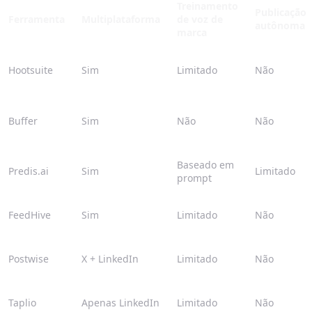
Treinamento
Publicação
Ferramenta
Multiplataforma
de voz de
autônoma
marca
Hootsuite
Sim
Limitado
Não
Buffer
Sim
Não
Não
Baseado em
Predis.ai
Sim
Limitado
prompt
FeedHive
Sim
Limitado
Não
Postwise
X + LinkedIn
Limitado
Não
Taplio
Apenas LinkedIn
Limitado
Não