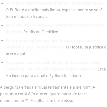
Você quer agendamento simples + ajuda leve de IA.
O Buffer é a opção mais limpa, especialmente se você
tem menos de 5 canais.
Você precisa de visuais gerados por IA tanto quanto
de texto.
Predis ou FeedHive.
Você é uma equipe que usa fluxos de aprovação e
relatórios de nível empresarial.
O Hootsuite justifica o
preço aqui.
Você quer que a IA realmente conduza suas redes
sociais na sua voz, não apenas sugira legendas.
Essa
é a lacuna para a qual o Sydium foi criado.
A pergunta errada é "qual ferramenta é a melhor". A
pergunta certa é "o que eu quero parar de fazer
manualmente?". Escolha com base nisso.