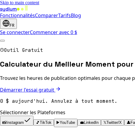
Skip to main content
sydium
Fonctionnalités
Comparer
Tarifs
Blog
FR
Se connecter
Commencer avec 0 $
Outil Gratuit
Calculateur du Meilleur Moment pour 
Trouvez les heures de publication optimales pour chaque 
Démarrer l'essai gratuit
0 $ aujourd'hui. Annulez à tout moment.
Sélectionner les Plateformes
📸
Instagram
🎵
TikTok
▶️
YouTube
💼
LinkedIn
𝕏
Twitter/X
👤
Fa