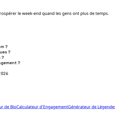
ospérer le week-end quand les gens ont plus de temps.
am ?
vues ?
n ?
gagement ?
2026
r de Bio
Calculateur d'Engagement
Générateur de Légende