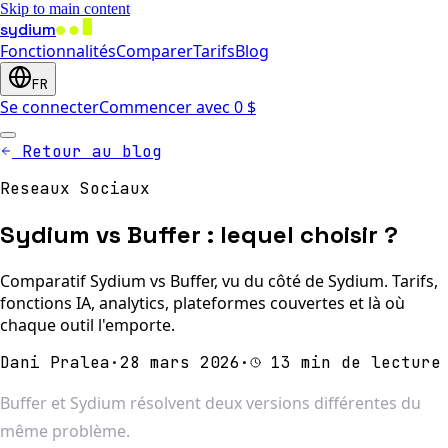
Skip to main content
sydium
Fonctionnalités
Comparer
Tarifs
Blog
FR
Se connecter
Commencer avec 0 $
Retour au blog
Reseaux Sociaux
Sydium vs Buffer : lequel choisir ?
Comparatif Sydium vs Buffer, vu du côté de Sydium. Tarifs,
fonctions IA, analytics, plateformes couvertes et là où
chaque outil l'emporte.
Dani Pralea
·
28 mars 2026
·
13 min de lecture
Buffer et Sydium résolvent deux versions différentes du
même problème.