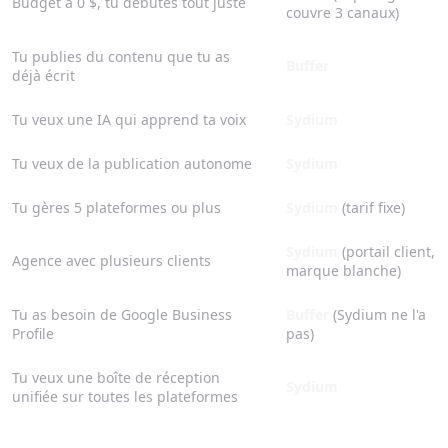
Budget à 0 $, tu débutes tout juste
couvre 3 canaux)
Tu publies du contenu que tu as
Buffer
déjà écrit
Tu veux une IA qui apprend ta voix
Sydium
Tu veux de la publication autonome
Sydium
Tu gères 5 plateformes ou plus
Sydium
(tarif fixe)
Sydium
(portail client,
Agence avec plusieurs clients
marque blanche)
Tu as besoin de Google Business
Buffer
(Sydium ne l'a
Profile
pas)
Tu veux une boîte de réception
Sydium
unifiée sur toutes les plateformes