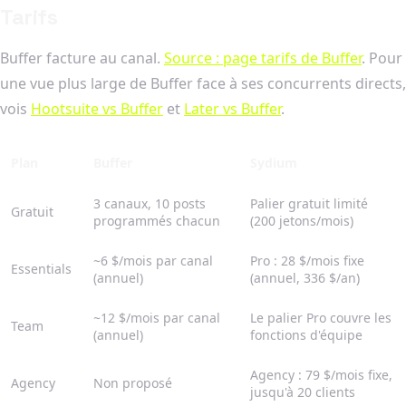
Tarifs
Buffer facture au canal.
Source : page tarifs de Buffer
. Pour
une vue plus large de Buffer face à ses concurrents directs,
vois
Hootsuite vs Buffer
et
Later vs Buffer
.
Plan
Buffer
Sydium
3 canaux, 10 posts
Palier gratuit limité
Gratuit
programmés chacun
(200 jetons/mois)
~6 $/mois par canal
Pro : 28 $/mois fixe
Essentials
(annuel)
(annuel, 336 $/an)
~12 $/mois par canal
Le palier Pro couvre les
Team
(annuel)
fonctions d'équipe
Agency : 79 $/mois fixe,
Agency
Non proposé
jusqu'à 20 clients