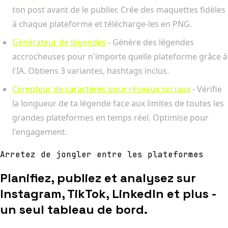
ton post avant de le publier. Crée des maquettes fidèles
à chaque plateforme et télécharge-les en PNG.
Générateur de légendes
- Génère des légendes
accrocheuses pour n'importe quelle plateforme grâce à
l'IA. Obtiens 3 variantes, hashtags inclus.
Compteur de caractères pour réseaux sociaux
- Vérifie
la longueur de ta légende face aux limites de toutes les
grandes plateformes en temps réel. Optimise pour
l'engagement.
Arretez de jongler entre les plateformes
Planifiez, publiez et analysez sur
Instagram, TikTok, LinkedIn et plus -
un seul tableau de bord.