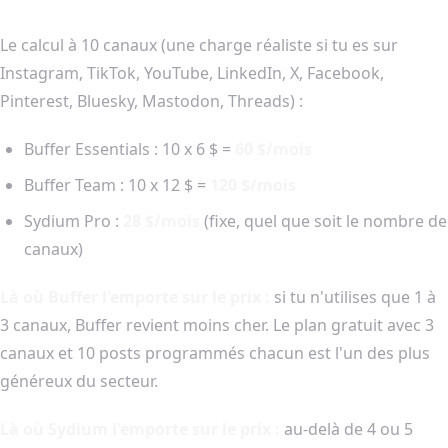
Le calcul à 10 canaux (une charge réaliste si tu es sur
Instagram, TikTok, YouTube, LinkedIn, X, Facebook,
Pinterest, Bluesky, Mastodon, Threads) :
Buffer Essentials : 10 x 6 $ =
60 $/mois
Buffer Team : 10 x 12 $ =
120 $/mois
Sydium Pro :
28 $/mois
(fixe, quel que soit le nombre de
canaux)
Là où Buffer l'emporte sur le prix :
si tu n'utilises que 1 à
3 canaux, Buffer revient moins cher. Le plan gratuit avec 3
canaux et 10 posts programmés chacun est l'un des plus
généreux du secteur.
Là où Sydium l'emporte sur le prix :
au-delà de 4 ou 5