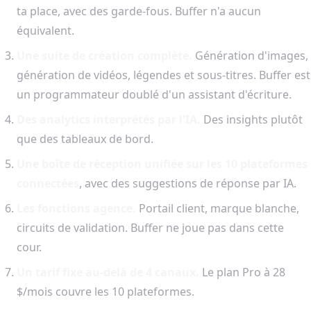
ta place, avec des garde-fous. Buffer n'a aucun
équivalent.
Une suite de création complète.
Génération d'images,
génération de vidéos, légendes et sous-titres. Buffer est
un programmateur doublé d'un assistant d'écriture.
Des analytics interprétés par l'IA.
Des insights plutôt
que des tableaux de bord.
Une boîte de réception unifiée sur les 10 plateformes
connectées
, avec des suggestions de réponse par IA.
Les fonctions agence.
Portail client, marque blanche,
circuits de validation. Buffer ne joue pas dans cette
cour.
Un tarif fixe au-delà de 4 canaux.
Le plan Pro à 28
$/mois couvre les 10 plateformes.