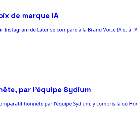
voix de marque IA
r Instagram de Later se compare à la Brand Voice IA et à l'A
nête, par l'équipe Sydium
g. Comparatif honnête par l'équipe Sydium, y compris là où H