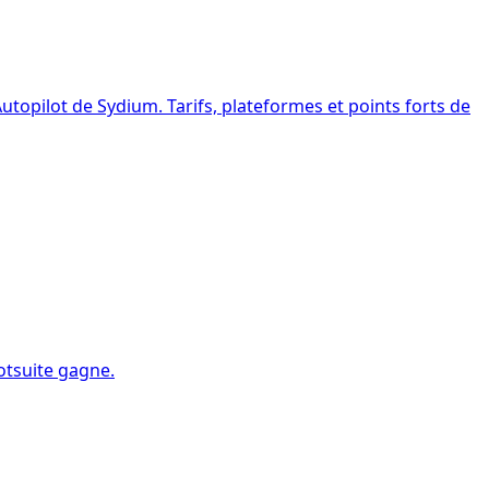
utopilot de Sydium. Tarifs, plateformes et points forts de
ootsuite gagne.