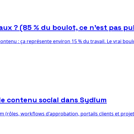
iaux ? (85 % du boulot, ce n'est pas pu
contenu : ça représente environ 15 % du travail. Le vrai bou
le contenu social dans Sydium
(rôles, workflows d'approbation, portails clients et projet