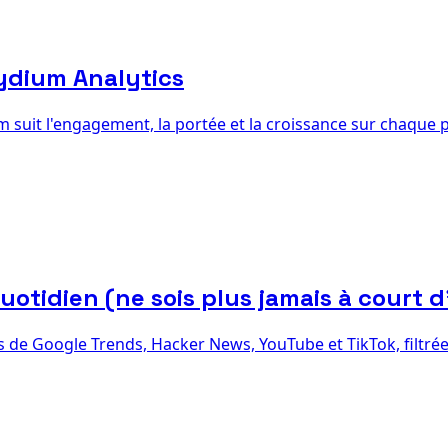
ydium Analytics
uit l'engagement, la portée et la croissance sur chaque pl
otidien (ne sois plus jamais à court d
 de Google Trends, Hacker News, YouTube et TikTok, filtrées 