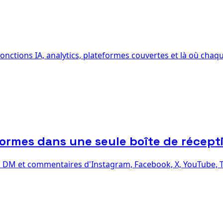
onctions IA, analytics, plateformes couvertes et là où chaqu
ormes dans une seule boîte de récept
s DM et commentaires d'Instagram, Facebook, X, YouTube, Ti