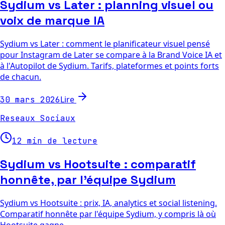
Sydium vs Later : planning visuel ou
voix de marque IA
Sydium vs Later : comment le planificateur visuel pensé
pour Instagram de Later se compare à la Brand Voice IA et
à l'Autopilot de Sydium. Tarifs, plateformes et points forts
de chacun.
Lire
30 mars 2026
Reseaux Sociaux
12 min de lecture
Sydium vs Hootsuite : comparatif
honnête, par l'équipe Sydium
Sydium vs Hootsuite : prix, IA, analytics et social listening.
Comparatif honnête par l'équipe Sydium, y compris là où
Hootsuite gagne.