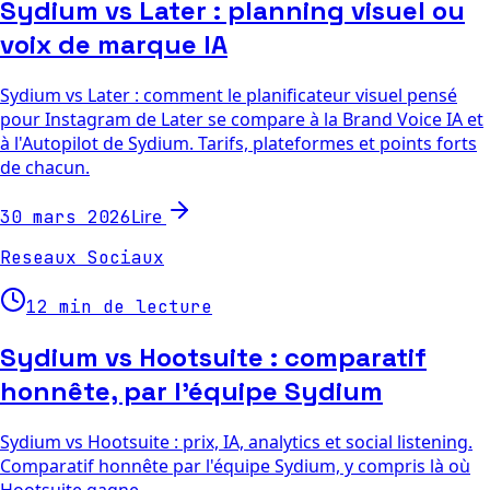
Sydium vs Later : planning visuel ou
voix de marque IA
Sydium vs Later : comment le planificateur visuel pensé
pour Instagram de Later se compare à la Brand Voice IA et
à l'Autopilot de Sydium. Tarifs, plateformes et points forts
de chacun.
Lire
30 mars 2026
Reseaux Sociaux
12 min de lecture
Sydium vs Hootsuite : comparatif
honnête, par l'équipe Sydium
Sydium vs Hootsuite : prix, IA, analytics et social listening.
Comparatif honnête par l'équipe Sydium, y compris là où
Hootsuite gagne.