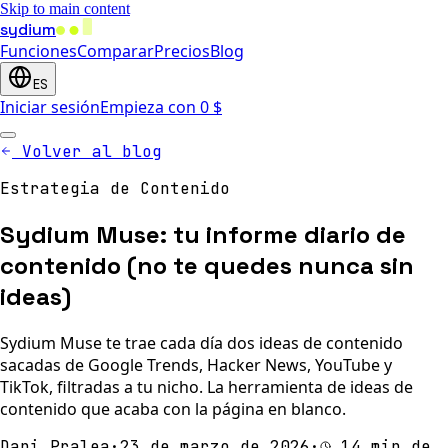
Skip to main content
sydium
Funciones
Comparar
Precios
Blog
ES
Iniciar sesión
Empieza con 0 $
Volver al blog
Estrategia de Contenido
Sydium Muse: tu informe diario de
contenido (no te quedes nunca sin
ideas)
Sydium Muse te trae cada día dos ideas de contenido
sacadas de Google Trends, Hacker News, YouTube y
TikTok, filtradas a tu nicho. La herramienta de ideas de
contenido que acaba con la página en blanco.
Dani Pralea
·
23 de marzo de 2026
·
14 min de