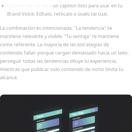
Caption de un clic
- un caption listo para usar en tu
Brand Voice. Edítalo, retócalo o úsalo tal cual.
La combinación es intencionada. "La tendencia" te
mantiene relevante y visible. "Tu ventaja" te mantiene
como referente. La mayoría de las estrategias de
contenido fallan porque cargan demasiado hacia un lado:
perseguir todas las tendencias diluye tu experiencia,
mientras que publicar solo contenido de nicho limita tu
alcance.