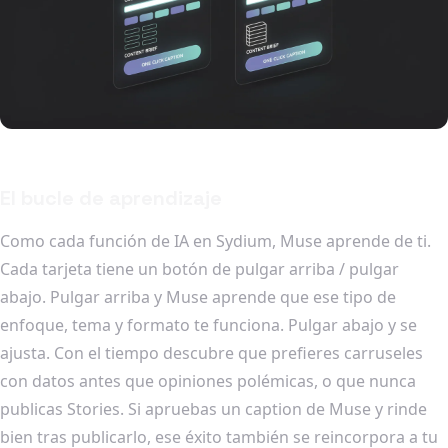
El bucle de aprendizaje
Como cada función de IA en Sydium, Muse aprende de ti.
Cada tarjeta tiene un botón de pulgar arriba / pulgar
abajo. Pulgar arriba y Muse aprende que ese tipo de
enfoque, tema y formato te funciona. Pulgar abajo y se
ajusta. Con el tiempo descubre que prefieres carruseles
con datos antes que opiniones polémicas, o que nunca
publicas Stories. Si apruebas un caption de Muse y rinde
bien tras publicarlo, ese éxito también se reincorpora a tu