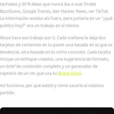
tachadas y 20 % ideas que nunca iba a usar. Probé
BuzzSumo, Google Trends, leer Hacker News, ver TikTok.
La información estaba ahí fuera, pero juntarla en un "¿qué
publico hoy?" era un trabajo en sí mismo.
Muse hace ese trabajo por ti. Cada mañana te deja dos
tarjetas de contenido en tu panel: una basada en lo que es
tendencia, otra basada en tu nicho concreto. Cada tarjeta
incluye un enfoque creativo, una sugerencia de formato,
un brief de contenido completo y un generador de
captions de un clic que usa tu
Brand Voice
.
Así funciona, por qué existe y cómo sacarle el máximo
partido.