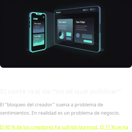
El coste real de "no sé qué publicar"
El "bloqueo del creador" suena a problema de
sentimientos. En realidad es un problema de negocio.
El 90 % de los creadores ha sufrido burnout
.
El 71 % se ha