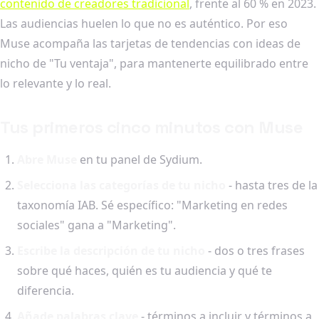
contenido de creadores tradicional
, frente al 60 % en 2023.
Las audiencias huelen lo que no es auténtico. Por eso
Muse acompaña las tarjetas de tendencias con ideas de
nicho de "Tu ventaja", para mantenerte equilibrado entre
lo relevante y lo real.
Tus primeros cinco minutos con Muse
Abre Muse
en tu panel de Sydium.
Selecciona las categorías de tu nicho
- hasta tres de la
taxonomía IAB. Sé específico: "Marketing en redes
sociales" gana a "Marketing".
Escribe la descripción de tu nicho
- dos o tres frases
sobre qué haces, quién es tu audiencia y qué te
diferencia.
Añade palabras clave
- términos a incluir y términos a