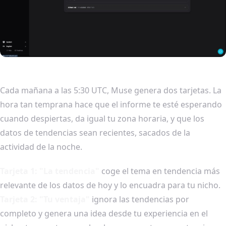
Cada mañana a las 5:30 UTC, Muse genera dos tarjetas. La
hora tan temprana hace que el informe te esté esperando
cuando despiertas, da igual tu zona horaria, y que los
datos de tendencias sean recientes, sacados de la
actividad de la noche.
Tarjeta 1: "La tendencia"
coge el tema en tendencia más
relevante de los datos de hoy y lo encuadra para tu nicho.
Tarjeta 2: "Tu ventaja"
ignora las tendencias por
completo y genera una idea desde tu experiencia en el