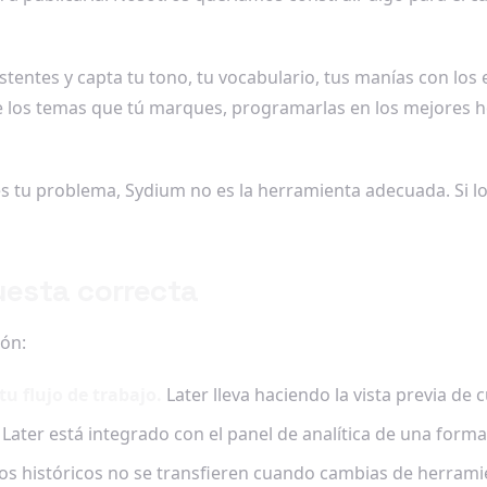
entes y capta tu tono, tu vocabulario, tus manías con los em
e los temas que tú marques, programarlas en los mejores ho
s tu problema, Sydium no es la herramienta adecuada. Si lo 
uesta correcta
ión:
tu flujo de trabajo.
Later lleva haciendo la vista previa de
e Later está integrado con el panel de analítica de una for
os históricos no se transfieren cuando cambias de herramie