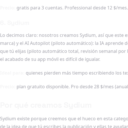
Precio:
gratis para 3 cuentas. Professional desde 12 $/mes.
6. Sydium
Lo decimos claro: nosotros creamos Sydium, así que este es 
marca) y el AI Autopilot (piloto automático): la IA aprende
que tú elijas (piloto automático total, revisión semanal por
el acabado de su app móvil es difícil de igualar.
Ideal para:
quienes pierden más tiempo escribiendo los text
Precio:
plan gratuito disponible. Pro desde 28 $/mes (anual)
Por qué creamos Sydium
Sydium existe porque creemos que el hueco en esta categorí
de la idea de que tú escribes la publicación y ellas te ayuda