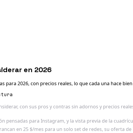
siderar en 2026
as para 2026, con precios reales, lo que cada una hace bien
ctura
onsiderar, con sus pros y contras sin adornos y precios rea
 pensadas para Instagram, y la vista previa de la cuadrícu
arrancan en 25 $/mes para un solo set de redes, su oferta d