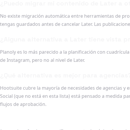
¿Puedo migrar mi contenido de Later a o
No existe migración automática entre herramientas de pro
tengas guardados antes de cancelar Later. Las publicaciones
¿Alguna alternativa a Later tiene vista p
Planoly es lo más parecido a la planificación con cuadrícula 
de Instagram, pero no al nivel de Later.
¿Qué alternativa es mejor para agencias
Hootsuite cubre la mayoría de necesidades de agencias y em
Social (que no está en esta lista) está pensado a medida pa
flujos de aprobación.