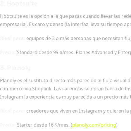
2. Hootsuite
Hootsuite es la opción a la que pasas cuando llevar las rede
empresarial. Es caro y denso (la interfaz lleva su tiempo ap
Ideal para:
equipos de 3 o más personas que necesitan fluj
Precio:
Standard desde 99 $/mes. Planes Advanced y Enterpr
3. Planoly
Planoly es el sustituto directo más parecido al flujo visual d
commerce vía Shoplink. Las carencias se notan fuera de Ins
Instagram la experiencia es muy parecida a un precio más 
Ideal para:
creadores que viven en Instagram y quieren la p
Precio:
Starter desde 16 $/mes. (
planoly.com/pricing
)