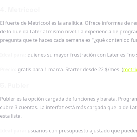
4. Metricool
El fuerte de Metricool es la analítica. Ofrece informes de
de lo que da Later al mismo nivel. La experiencia de program
pregunta que te haces cada semana es "¿qué contenido fun
Ideal para:
quienes su mayor frustración con Later es "no 
Precio:
gratis para 1 marca. Starter desde 22 $/mes. (
metri
5. Publer
Publer es la opción cargada de funciones y barata. Program
cubre 3 cuentas. La interfaz está más cargada que la de La
esta lista.
Ideal para:
usuarios con presupuesto ajustado que pueden vi