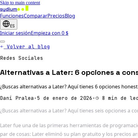
Skip to main content
sydium
Funciones
Comparar
Precios
Blog
ES
Iniciar sesión
Empieza con 0 $
Volver al blog
Redes Sociales
Alternativas a Later: 6 opciones a con
¿Buscas alternativas a Later? Aquí tienes 6 opciones honest
Dani Pralea
·
5 de enero de 2026
·
8 min de le
¿Buscas alternativas a Later? Aquí tienes seis opciones a c
Later fue una de las primeras herramientas de programación
par de cosas: Later eliminó su plan gratuito y los precios 