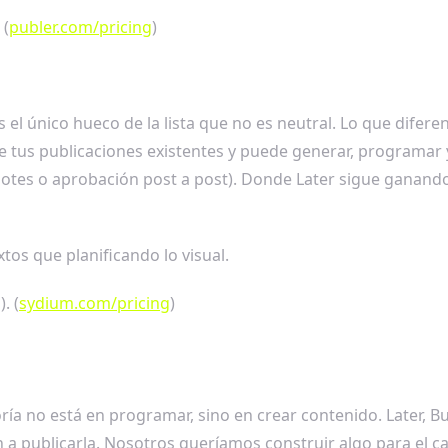
 (
publer.com/pricing
)
el único hueco de la lista que no es neutral. Lo que difere
 de tus publicaciones existentes y puede generar, programar 
 lotes o aprobación post a post). Donde Later sigue ganando:
os que planificando lo visual.
. (
sydium.com/pricing
)
a no está en programar, sino en crear contenido. Later, Bu
n a publicarla. Nosotros queríamos construir algo para el cas