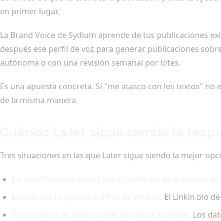
en primer lugar.
La Brand Voice de Sydium aprende de tus publicaciones exist
después ese perfil de voz para generar publicaciones sobr
autónoma o con una revisión semanal por lotes.
Es una apuesta concreta. Si "me atasco con los textos" no e
de la misma manera.
Cuándo Later sigue siendo la resp
Tres situaciones en las que Later sigue siendo la mejor opc
La planificación visual con cuadrícula es el centro de 
Linkin.bio te genera tráfico de verdad.
El Linkin.bio d
Tienes años de histórico de analítica en Later.
Los dat