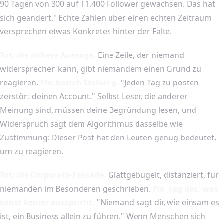
90 Tagen von 300 auf 11.400 Follower gewachsen. Das hat
sich geändert." Echte Zahlen über einen echten Zeitraum
versprechen etwas Konkretes hinter der Falte.
Tot: die sichere Aussage.
Eine Zeile, der niemand
widersprechen kann, gibt niemandem einen Grund zu
reagieren.
Fix: bezieh Stellung.
"Jeden Tag zu posten
zerstört deinen Account." Selbst Leser, die anderer
Meinung sind, müssen deine Begründung lesen, und
Widerspruch sagt dem Algorithmus dasselbe wie
Zustimmung: Dieser Post hat den Leuten genug bedeutet,
um zu reagieren.
Tot: die Corporate-Fassade.
Glattgebügelt, distanziert, für
niemanden im Besonderen geschrieben.
Fix: sag das, was
sonst keiner ausspricht.
"Niemand sagt dir, wie einsam es
ist, ein Business allein zu führen." Wenn Menschen sich