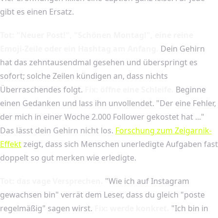
gibt es einen Ersatz.
Tot: "Neuer Post!", "Schönen Montag!", eine reine
Emoji-Zeile oder ein Hashtag am Anfang.
Dein Gehirn
hat das zehntausendmal gesehen und überspringt es
sofort; solche Zeilen kündigen an, dass nichts
Überraschendes folgt.
Fix: öffne eine Schleife.
Beginne
einen Gedanken und lass ihn unvollendet. "Der eine Fehler,
der mich in einer Woche 2.000 Follower gekostet hat ..."
Das lässt dein Gehirn nicht los.
Forschung zum Zeigarnik-
Effekt
zeigt, dass sich Menschen unerledigte Aufgaben fast
doppelt so gut merken wie erledigte.
Tot: das vage Versprechen.
"Wie ich auf Instagram
gewachsen bin" verrät dem Leser, dass du gleich "poste
regelmäßig" sagen wirst.
Fix: werde konkret.
"Ich bin in