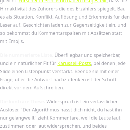
geeicht.
Forscher in Princeton haben festgestellt
, dass die
Hirnaktivität des Zuhörers die des Erzählers spiegelt. Bau
es als Situation, Konflikt, Auflösung und Erkenntnis für den
Leser auf. Geschichten laden zur Gegenseitigkeit ein, und
so bekommst du Kommentarspalten mit Absätzen statt
mit Emojis.
Die nummerierte Liste.
Überfliegbar und speicherbar,
und ein natürlicher Fit für
Karussell-Posts
, bei denen jede
Slide einen Listenpunkt verstärkt. Beende sie mit einer
Frage; über die Antwort nachzudenken ist der Schritt
direkt vor dem Aufschreiben.
Die konträre These.
Widerspruch ist ein verlässlicher
Auslöser. "Der Algorithmus hasst dich nicht, du hast ihn
nur gelangweilt" zieht Kommentare, weil die Leute laut
zustimmen oder laut widersprechen, und beides