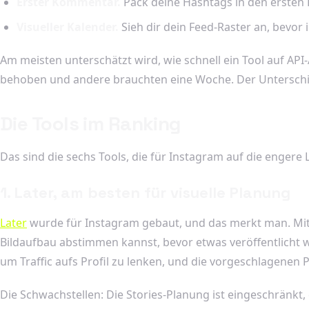
Erster Kommentar.
Pack deine Hashtags in den ersten 
Visueller Kalender.
Sieh dir dein Feed-Raster an, bevor 
Am meisten unterschätzt wird, wie schnell ein Tool auf AP
behoben und andere brauchten eine Woche. Der Unterschied
Die Tools im Ranking
Das sind die sechs Tools, die für Instagram auf die engere L
1. Later, am besten für visuelle Planung
Later
wurde für Instagram gebaut, und das merkt man. Mit d
Bildaufbau abstimmen kannst, bevor etwas veröffentlicht wir
um Traffic aufs Profil zu lenken, und die vorgeschlagenen 
Die Schwachstellen: Die Stories-Planung ist eingeschränkt, 