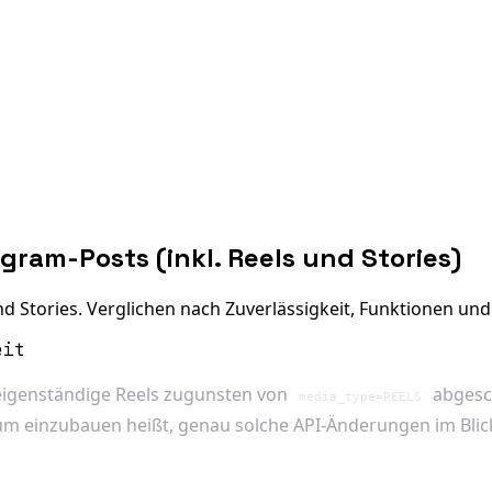
gram-Posts (inkl. Reels und Stories)
 Stories. Verglichen nach Zuverlässigkeit, Funktionen und 
eit
 eigenständige Reels zugunsten von
abgesch
media_type=REELS
dium einzubauen heißt, genau solche API-Änderungen im Blic