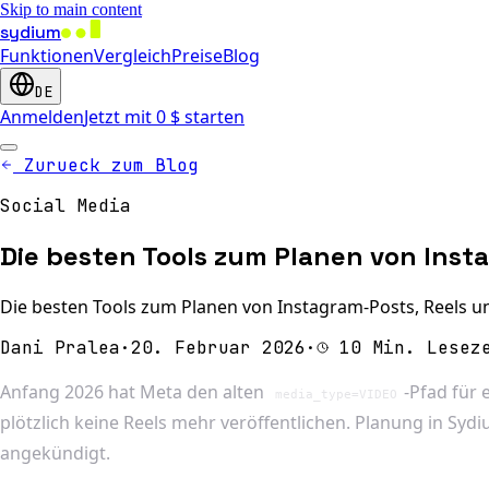
Skip to main content
sydium
Funktionen
Vergleich
Preise
Blog
DE
Anmelden
Jetzt mit 0 $ starten
Zurueck zum Blog
Social Media
Die besten Tools zum Planen von Insta
Die besten Tools zum Planen von Instagram-Posts, Reels und
Dani Pralea
·
20. Februar 2026
·
10 Min. Lesez
Anfang 2026 hat Meta den alten
-Pfad für
media_type=VIDEO
plötzlich keine Reels mehr veröffentlichen. Planung in Sy
angekündigt.