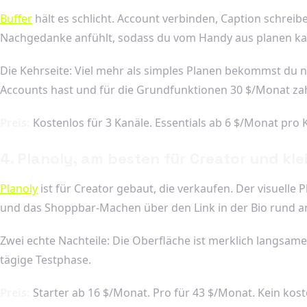
Buffer
hält es schlicht. Account verbinden, Caption schreiben
Nachgedanke anfühlt, sodass du vom Handy aus planen ka
Die Kehrseite: Viel mehr als simples Planen bekommst du nic
Accounts hast und für die Grundfunktionen 30 $/Monat zah
Preis:
Kostenlos für 3 Kanäle. Essentials ab 6 $/Monat pro 
4. Planoly, am besten für Creator und kl
Planoly
ist für Creator gebaut, die verkaufen. Der visuelle
und das Shoppbar-Machen über den Link in der Bio rund an
Zwei echte Nachteile: Die Oberfläche ist merklich langsame
tägige Testphase.
Preis:
Starter ab 16 $/Monat. Pro für 43 $/Monat. Kein koste