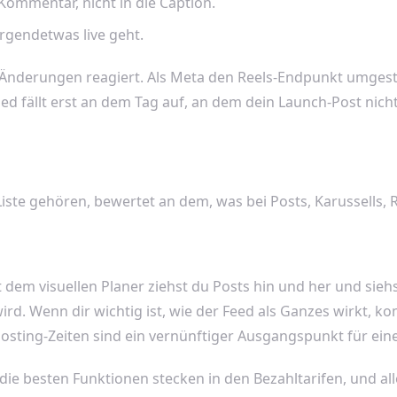
Kommentar, nicht in die Caption.
irgendetwas live geht.
I-Änderungen reagiert. Als Meta den Reels-Endpunkt umgest
 fällt erst an dem Tag auf, an dem dein Launch-Post nicht
iste gehören, bewertet an dem, was bei Posts, Karussells, Ree
em visuellen Planer ziehst du Posts hin und her und siehs
d. Wenn dir wichtig ist, wie der Feed als Ganzes wirkt, komm
Posting-Zeiten sind ein vernünftiger Ausgangspunkt für eine
die besten Funktionen stecken in den Bezahltarifen, und all