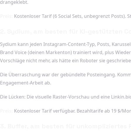
drangeklebt.
Preis:
Kostenloser Tarif (6 Social Sets, unbegrenzt Posts). 
2. Sydium, am besten für KI-gestützten C
Sydium kann jeden Instagram-Content-Typ, Posts, Karussells
Brand Voice (deinen Markenton) trainiert wird, plus Wieder
Vorschläge nicht mehr, als hätte ein Roboter sie geschrieben
Die Überraschung war der gebündelte Posteingang. Komme
Engagement-Arbeit ab.
Die Lücken: Die visuelle Raster-Vorschau und eine Linkin.bi
Preis:
Kostenloser Tarif verfügbar. Bezahltarife ab 19 $/Mo
3. Buffer, am besten für unkompliziertes