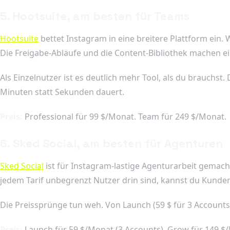
5. Hootsuite, am besten für Teams
Hootsuite
bettet Instagram in eine breitere Plattform ein
Die Freigabe-Abläufe und die Content-Bibliothek machen e
Als Einzelnutzer ist es deutlich mehr Tool, als du brauchst. 
Minuten statt Sekunden dauert.
Preis:
Professional für 99 $/Monat. Team für 249 $/Monat.
6. Sked Social, am besten für Agenturen
Sked Social
ist für Instagram-lastige Agenturarbeit gemacht
jedem Tarif unbegrenzt Nutzer drin sind, kannst du Kunde
Die Preissprünge tun weh. Von Launch (59 $ für 3 Accounts) 
Preis:
Launch für 59 $/Monat (3 Accounts). Grow für 149 $/