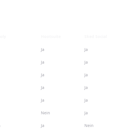
oly
Hootsuite
Sked Social
Ja
Ja
Ja
Ja
Ja
Ja
Ja
Ja
Ja
Ja
Nein
Ja
n
Ja
Nein