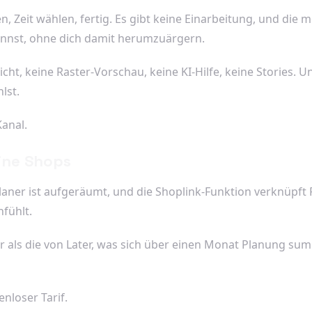
, Zeit wählen, fertig. Es gibt keine Einarbeitung, und die mo
nnst, ohne dich damit herumzuärgern.
ht, keine Raster-Vorschau, keine KI-Hilfe, keine Stories. Un
lst.
Kanal.
eine Shops
 Planer ist aufgeräumt, und die Shoplink-Funktion verknüpft
fühlt.
r als die von Later, was sich über einen Monat Planung summ
nloser Tarif.