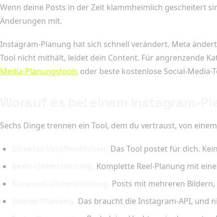
Wenn deine Posts in der Zeit klammheimlich gescheitert sind
Änderungen mit.
Instagram-Planung hat sich schnell verändert. Meta ändert 
Tool nicht mithält, leidet dein Content. Für angrenzende K
Media-Planungstools
oder beste kostenlose Social-Media-T
Worauf es bei einem Instagram-Pl
Sechs Dinge trennen ein Tool, dem du vertraust, von einem
Direktes Veröffentlichen.
Das Tool postet für dich. Ke
Reels-Unterstützung.
Komplette Reel-Planung mit einem
Karussell-Unterstützung.
Posts mit mehreren Bildern, 
Stories-Planung.
Das braucht die Instagram-API, und nic