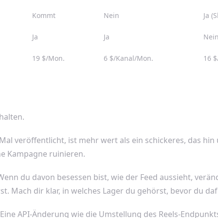
Kommt
Nein
Ja (
Ja
Ja
Nei
19 $/Mon.
6 $/Kanal/Mon.
16 $
halten.
Mal veröffentlicht, ist mehr wert als ein schickeres, das hin 
che Kampagne ruinieren.
 Wenn du davon besessen bist, wie der Feed aussieht, verän
rst. Mach dir klar, in welches Lager du gehörst, bevor du daf
 Eine API-Änderung wie die Umstellung des Reels-Endpunkts 