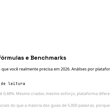
, Fórmulas e Benchmarks
s que você realmente precisa em 2026. Análises por plataf
 de leitura
é 0,48%. Mesmo criador, mesmo esforço, plataforma diferen
sociais do que a maioria dos guias de 5.000 palavras, po