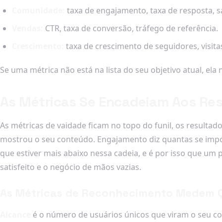
Comunidade:
taxa de engajamento, taxa de resposta, s
Vendas:
CTR, taxa de conversão, tráfego de referência.
Crescimento:
taxa de crescimento de seguidores, visitas
Se uma métrica não está na lista do seu objetivo atual, ela
As Métricas Se Encadeiam Aos Res
As métricas de vaidade ficam no topo do funil, os resulta
mostrou o seu conteúdo. Engajamento diz quantas se imp
que estiver mais abaixo nessa cadeia, e é por isso que um
satisfeito e o negócio de mãos vazias.
As Métricas de Reconhecimento Medem Q
Alcance
é o número de usuários únicos que viram o seu co