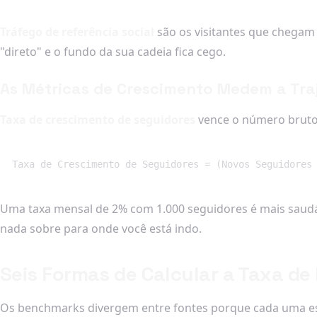
Tráfego de referência social
são os visitantes que chegam 
"direto" e o fundo da sua cadeia fica cego.
As Métricas de Crescimento Medem a Tra
Taxa de crescimento de seguidores
vence o número bruto 
Taxa de Crescimento de Seguidores = (Novos Seguidores
Uma taxa mensal de 2% com 1.000 seguidores é mais saudáv
nada sobre para onde você está indo.
Seis Formas de Calcular a Taxa de
Os benchmarks divergem entre fontes porque cada uma es