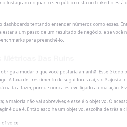
no Instagram enquanto seu público está no LinkedIn está 
co dashboards tentando entender números como esses. Entã
 estar a um passo de um resultado de negócio, e se você 
e benchmarks para preenchê-lo.
 Métricas Das Ruins
briga a mudar o que você postaria amanhã. Esse é todo o f
 page. A taxa de crescimento de seguidores cai, você ajust
 nada a fazer, porque nunca esteve ligado a uma ação. Essa
 maioria não vai sobreviver, e esse é o objetivo. O acesso
agir é que é. Então escolha um objetivo, escolha de três a ci
 of voice.