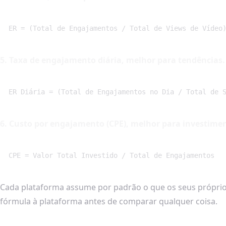
ER = (Total de Engajamentos / Total de Views de Vídeo
5. Taxa de engajamento diária, melhor para tendências.
ER Diária = (Total de Engajamentos no Dia / Total de 
6. Custo por engajamento (CPE), melhor para investime
CPE = Valor Total Investido / Total de Engajamentos
Cada plataforma assume por padrão o que os seus próprios
fórmula à plataforma antes de comparar qualquer coisa.