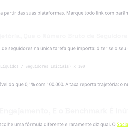
a partir das suas plataformas. Marque todo link com parâm
jetória, Que o Número Bruto de Seguidor
de seguidores na única tarefa que importa: dizer se o seu
 Líquidos / Seguidores Iniciais) x 100
el do que 0,1% com 100.000. A taxa reporta trajetória; o
 Engajamento, E o Benchmark É Inú
colhe uma fórmula diferente e raramente diz qual. O
Socia