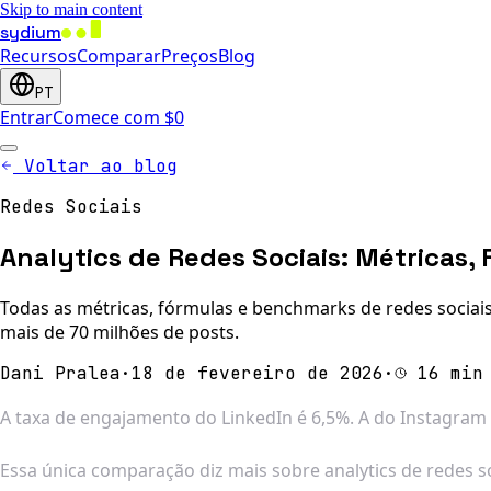
Skip to main content
sydium
Recursos
Comparar
Preços
Blog
PT
Entrar
Comece com $0
Voltar ao blog
Redes Sociais
Analytics de Redes Sociais: Métricas
Todas as métricas, fórmulas e benchmarks de redes sociai
mais de 70 milhões de posts.
Dani Pralea
·
18 de fevereiro de 2026
·
16 min
A taxa de engajamento do LinkedIn é 6,5%. A do Instagram 
Essa única comparação diz mais sobre analytics de redes 