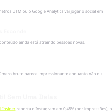
etros UTM ou o Google Analytics vai jogar o social em
es Esconde
 conteúdo ainda está atraindo pessoas novas.
 número bruto parece impressionante enquanto não diz
til Sem Uma Delas
l Insider
reporta o Instagram em 0,48% (por impressões); o