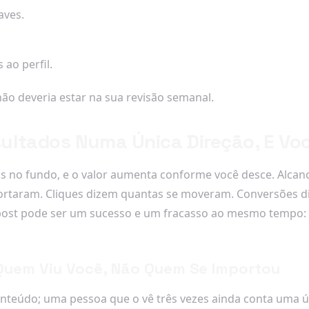
aves.
 ao perfil.
 não deveria estar na sua revisão semanal.
ultados Numa Única Direção, E Vo
dos no fundo, e o valor aumenta conforme você desce. Alca
ortaram. Cliques dizem quantas se moveram. Conversões 
 post pode ser um sucesso e um fracasso ao mesmo tempo: m
uem Viu Você, Não Quem Se Importou
nteúdo; uma pessoa que o vê três vezes ainda conta uma 