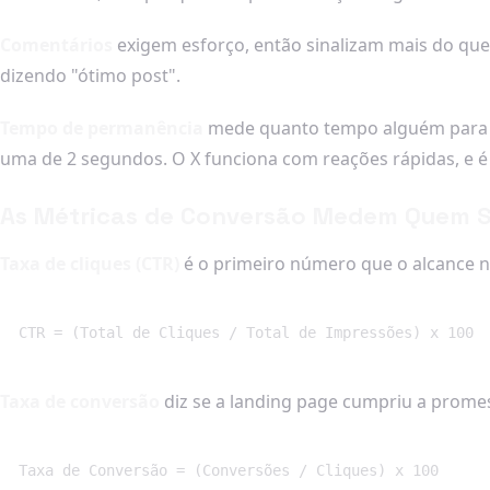
Comentários
exigem esforço, então sinalizam mais do qu
dizendo "ótimo post".
Tempo de permanência
mede quanto tempo alguém para p
uma de 2 segundos. O X funciona com reações rápidas, e é 
As Métricas de Conversão Medem Quem Se
Taxa de cliques (CTR)
é o primeiro número que o alcance n
CTR = (Total de Cliques / Total de Impressões) x 100
Taxa de conversão
diz se a landing page cumpriu a prome
Taxa de Conversão = (Conversões / Cliques) x 100