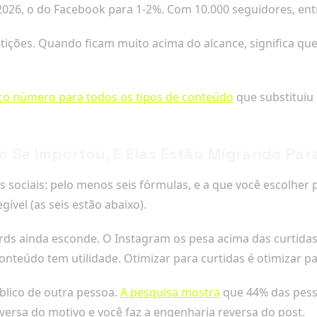
026, o do Facebook para 1-2%. Com 10.000 seguidores, entre
petições. Quando ficam muito acima do alcance, significa q
co número para todos os tipos de conteúdo
que substituiu
Se Importou, E Elas Estão Migrando Par
 sociais: pelo menos seis fórmulas, e a que você escolher
vel (as seis estão abaixo).
ds ainda esconde. O Instagram os pesa acima das curtidas
nteúdo tem utilidade. Otimizar para curtidas é otimizar pa
lico de outra pessoa.
A pesquisa mostra
que 44% das pess
versa do motivo e você faz a engenharia reversa do post.