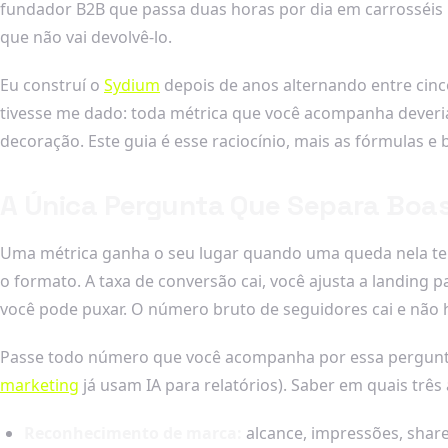
fundador B2B que passa duas horas por dia em carrosséis 
que não vai devolvê-lo.
Eu construí o
Sydium
depois de anos alternando entre cin
tivesse me dado: toda métrica que você acompanha deveria
decoração. Este guia é esse raciocínio, mais as fórmulas 
A Única Pergunta Que Separa Boas
Uma métrica ganha o seu lugar quando uma queda nela te o
o formato. A taxa de conversão cai, você ajusta a landing
você pode puxar. O número bruto de seguidores cai e não há
Passe todo número que você acompanha por essa pergunta; a
marketing
já usam IA para relatórios). Saber em quais três 
Reconhecimento de marca:
alcance, impressões, share