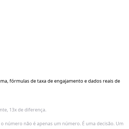
orma, fórmulas de taxa de engajamento e dados reais de
te, 13x de diferença.
rque o número não é apenas um número. É uma decisão. Um