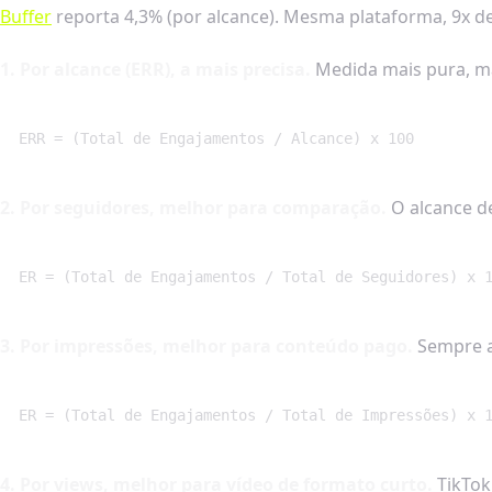
Buffer
reporta 4,3% (por alcance). Mesma plataforma, 9x de
1. Por alcance (ERR), a mais precisa.
Medida mais pura, ma
ERR = (Total de Engajamentos / Alcance) x 100
2. Por seguidores, melhor para comparação.
O alcance de
ER = (Total de Engajamentos / Total de Seguidores) x 
3. Por impressões, melhor para conteúdo pago.
Sempre a 
ER = (Total de Engajamentos / Total de Impressões) x 
4. Por views, melhor para vídeo de formato curto.
TikTok 