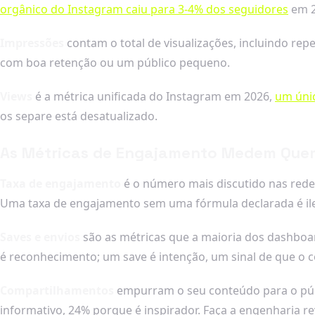
orgânico do Instagram caiu para 3-4% dos seguidores
em 2
Impressões
contam o total de visualizações, incluindo re
com boa retenção ou um público pequeno.
Views
é a métrica unificada do Instagram em 2026,
um úni
os separe está desatualizado.
As Métricas de Engajamento Medem Quem 
Taxa de engajamento
é o número mais discutido nas redes
Uma taxa de engajamento sem uma fórmula declarada é ilegí
Saves e envios
são as métricas que a maioria dos dashboar
é reconhecimento; um save é intenção, um sinal de que o co
Compartilhamentos
empurram o seu conteúdo para o púb
informativo, 24% porque é inspirador. Faça a engenharia re