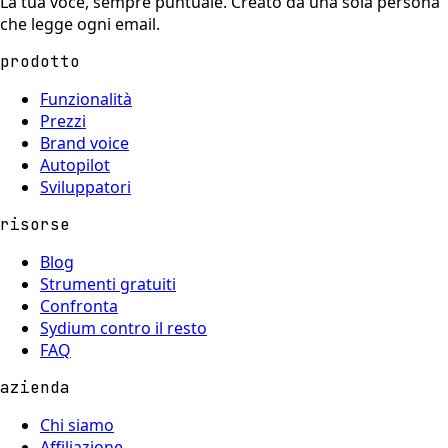
La tua voce, sempre puntuale. Creato da una sola persona
che legge ogni email.
prodotto
Funzionalità
Prezzi
Brand voice
Autopilot
Sviluppatori
risorse
Blog
Strumenti gratuiti
Confronta
Sydium contro il resto
FAQ
azienda
Chi siamo
Affiliazione