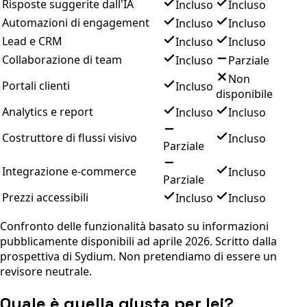
Risposte suggerite dall'IA
Incluso
Incluso
Automazioni di engagement
Incluso
Incluso
Lead e CRM
Incluso
Incluso
Collaborazione di team
Incluso
Parziale
Non
Portali clienti
Incluso
disponibile
Analytics e report
Incluso
Incluso
Costruttore di flussi visivo
Incluso
Parziale
Integrazione e-commerce
Incluso
Parziale
Prezzi accessibili
Incluso
Incluso
Confronto delle funzionalità basato su informazioni
pubblicamente disponibili ad aprile 2026. Scritto dalla
prospettiva di Sydium. Non pretendiamo di essere un
revisore neutrale.
Quale è quella giusta per lei?