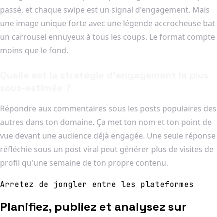
passé, et chaque swipe est un signal d'engagement. Mais
une image unique forte avec une légende accrocheuse bat
un carrousel ennuyeux à tous les coups. Le format compte
moins que le fond.
Quelle est la stratégie d'engagement la plus
sous-estimée ?
Répondre aux commentaires sous les posts populaires des
autres dans ton domaine. Ça met ton nom et ton point de
vue devant une audience déjà engagée. Une seule réponse
réfléchie sous un post viral peut générer plus de visites de
profil qu'une semaine de ton propre contenu.
Arretez de jongler entre les plateformes
Planifiez, publiez et analysez sur