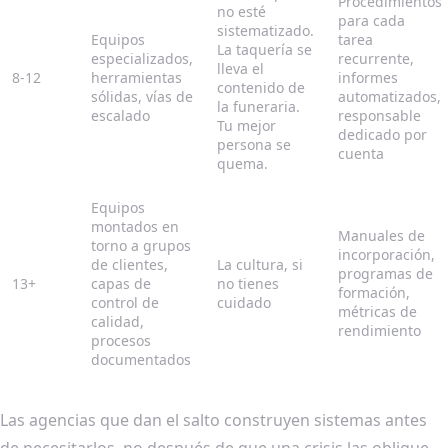
Procedimientos
no esté
para cada
sistematizado.
Equipos
tarea
La taquería se
especializados,
recurrente,
lleva el
8-12
herramientas
informes
contenido de
sólidas, vías de
automatizados,
la funeraria.
escalado
responsable
Tu mejor
dedicado por
persona se
cuenta
quema.
Equipos
montados en
Manuales de
torno a grupos
incorporación,
de clientes,
La cultura, si
programas de
13+
capas de
no tienes
formación,
control de
cuidado
métricas de
calidad,
rendimiento
procesos
documentados
Las agencias que dan el salto construyen sistemas antes
de necesitarlos, no después de que una crisis las obligue.