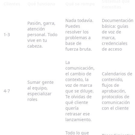
Sistemas que
Clientes
Qué funciona
Qué se rompe
necesitas
Nada todavía.
Documentación
Pasión, garra,
Puedes
básica: guías
atención
resolver los
de voz de
1-3
personal. Todo
problemas a
marca,
vive en tu
base de
credenciales
cabeza.
fuerza bruta.
de acceso
La
comunicación,
el cambio de
Calendarios de
contexto, la
contenido,
Sumar gente
voz de marca
flujos de
al equipo,
4-7
que se diluye.
aprobación,
especializar
Te olvidas de
protocolos de
roles
qué cliente
comunicación
quería
con el cliente
retrasar ese
lanzamiento.
Todo lo que