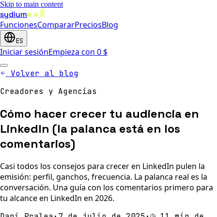
Skip to main content
sydium
Funciones
Comparar
Precios
Blog
ES
Iniciar sesión
Empieza con 0 $
Volver al blog
Creadores y Agencias
Cómo hacer crecer tu audiencia en
LinkedIn (la palanca está en los
comentarios)
Casi todos los consejos para crecer en LinkedIn pulen la
emisión: perfil, ganchos, frecuencia. La palanca real es la
conversación. Una guía con los comentarios primero para
tu alcance en LinkedIn en 2026.
Dani Pralea
·
7 de julio de 2025
·
11 min de