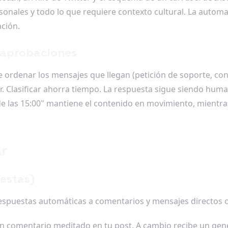
sonales y todo lo que requiere contexto cultural. La autom
ación.
y aprobaciones
rdenar los mensajes que llegan (petición de soporte, cons
. Clasificar ahorra tiempo. La respuesta sigue siendo hum
es de las 15:00" mantiene el contenido en movimiento, mientr
r
uestas)
espuestas automáticas a comentarios y mensajes directos ca
 un comentario meditado en tu post. A cambio recibe un gen