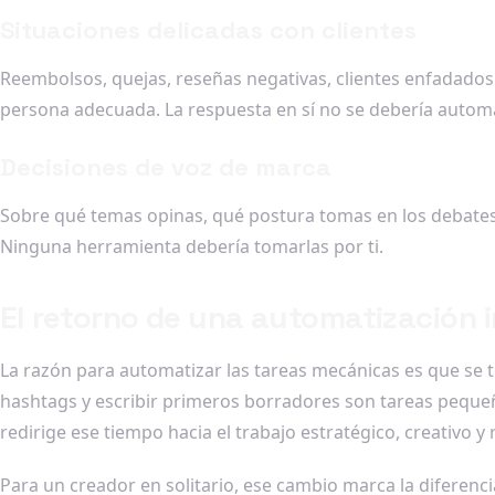
Situaciones delicadas con clientes
Reembolsos, quejas, reseñas negativas, clientes enfadados
persona adecuada. La respuesta en sí no se debería automa
Decisiones de voz de marca
Sobre qué temas opinas, qué postura tomas en los debates 
Ninguna herramienta debería tomarlas por ti.
El retorno de una automatización i
La razón para automatizar las tareas mecánicas es que se te
hashtags y escribir primeros borradores son tareas pequeñ
redirige ese tiempo hacia el trabajo estratégico, creativo y 
Para un creador en solitario, ese cambio marca la diferenc