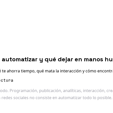
ué automatizar y qué dejar en manos 
 te ahorra tiempo, qué mata la interacción y cómo encontrar
ectura
o. Programación, publicación, analíticas, interacción, cre
redes sociales no consiste en automatizar todo lo posible.