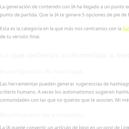
La generación de contenido con IA ha llegado a un punto 
punto de partida. Que la IA te genere 5 opciones de pie de 
Esta es la categoría en la que más nos centramos con la
fu
de tu versión final.
Lo que deberías automatizar a me
Investigación de hashtags
Las herramientas pueden generar sugerencias de hashtags, 
criterio humano. A veces los automatismos sugieren hasht
comunidades con las que no quieres que te asocien. Mi méto
Reutilización de contenido
La IA puede convertir un artículo de blog en un post de Li