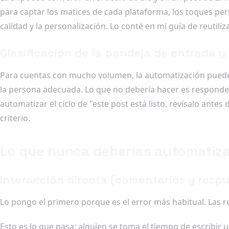
para captar los matices de cada plataforma, los toques per
calidad y la personalización. Lo conté en mi guía de reutiliz
Clasificación de la bandeja de entrada 
Para cuentas con mucho volumen, la automatización puede o
la persona adecuada. Lo que no debería hacer es responder
automatizar el ciclo de "este post está listo, revísalo ant
criterio.
Lo que nunca deberías automatiza
Interacción directa (comentarios y resp
Lo pongo el primero porque es el error más habitual. Las r
Esto es lo que pasa: alguien se toma el tiempo de escribir