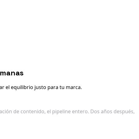
humanas
 el equilibrio justo para tu marca.
ación de contenido, el pipeline entero. Dos años después,