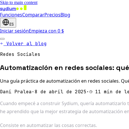
Skip to main content
sydium
Funciones
Comparar
Precios
Blog
ES
Iniciar sesión
Empieza con 0 $
Volver al blog
Redes Sociales
Automatización en redes sociales: q
Una guía práctica de automatización en redes sociales. Qué
Dani Pralea
·
8 de abril de 2025
·
11 min de l
Cuando empecé a construir Sydium, quería automatizarlo tod
he aprendido que la mejor estrategia de automatización en 
Consiste en automatizar las cosas correctas.