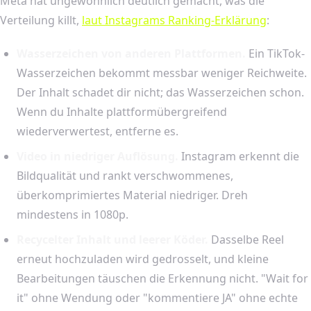
Meta hat ungewöhnlich deutlich gemacht, was die
Verteilung killt,
laut Instagrams Ranking-Erklärung
:
Wasserzeichen von anderen Plattformen.
Ein TikTok-
Wasserzeichen bekommt messbar weniger Reichweite.
Der Inhalt schadet dir nicht; das Wasserzeichen schon.
Wenn du Inhalte plattformübergreifend
wiederverwertest, entferne es.
Video in niedriger Auflösung.
Instagram erkennt die
Bildqualität und rankt verschwommenes,
überkomprimiertes Material niedriger. Dreh
mindestens in 1080p.
Recycelter Inhalt und leerer Köder.
Dasselbe Reel
erneut hochzuladen wird gedrosselt, und kleine
Bearbeitungen täuschen die Erkennung nicht. "Wait for
it" ohne Wendung oder "kommentiere JA" ohne echte