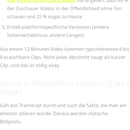
von Verizon und Publicis Media
hat ergeben, dass 69 %
der Zuschauer Videos in der Öffentlichkeit ohne Ton
schauen und 25 % sogar zu Hause
Erstell plattformspezifische Versionen (andere
Seitenverhältnisse, andere Längen)
Aus einem 12-Minuten-Video kommen typischerweise 6 bis
8 brauchbare Clips. Nicht jeder Abschnitt taugt als kurzer
Clip, und das ist völlig okay.
Schritt 3: Zitatgrafiken erstellen (2 bis 3
Stück)
Geh das Transkript durch und such die Sätze, die man am
ehesten zitieren würde. Daraus werden statische
Bildposts.