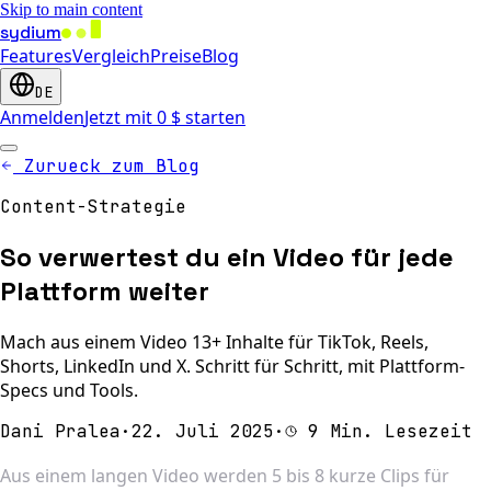
Skip to main content
sydium
Features
Vergleich
Preise
Blog
DE
Anmelden
Jetzt mit 0 $ starten
Zurueck zum Blog
Content-Strategie
So verwertest du ein Video für jede
Plattform weiter
Mach aus einem Video 13+ Inhalte für TikTok, Reels,
Shorts, LinkedIn und X. Schritt für Schritt, mit Plattform-
Specs und Tools.
Dani Pralea
·
22. Juli 2025
·
9 Min. Lesezeit
Aus einem langen Video werden 5 bis 8 kurze Clips für