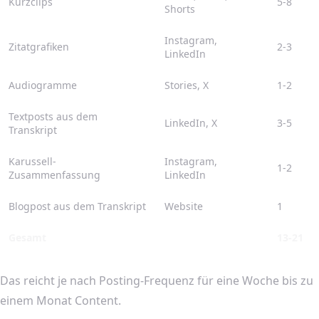
Kurzclips
5-8
Shorts
Instagram,
Zitatgrafiken
2-3
LinkedIn
Audiogramme
Stories, X
1-2
Textposts aus dem
LinkedIn, X
3-5
Transkript
Karussell-
Instagram,
1-2
Zusammenfassung
LinkedIn
Blogpost aus dem Transkript
Website
1
Gesamt
13-21
Das reicht je nach Posting-Frequenz für eine Woche bis zu
einem Monat Content.