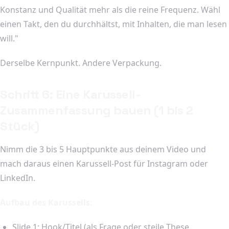
Konstanz und Qualität mehr als die reine Frequenz. Wähl
einen Takt, den du durchhältst, mit Inhalten, die man lesen
will."
Derselbe Kernpunkt. Andere Verpackung.
Schritt 6: Eine Karussell-
Zusammenfassung bauen (1 bis 2
Stück)
Nimm die 3 bis 5 Hauptpunkte aus deinem Video und
mach daraus einen Karussell-Post für Instagram oder
LinkedIn.
Aufbau des Karussells:
Slide 1: Hook/Titel (als Frage oder steile These