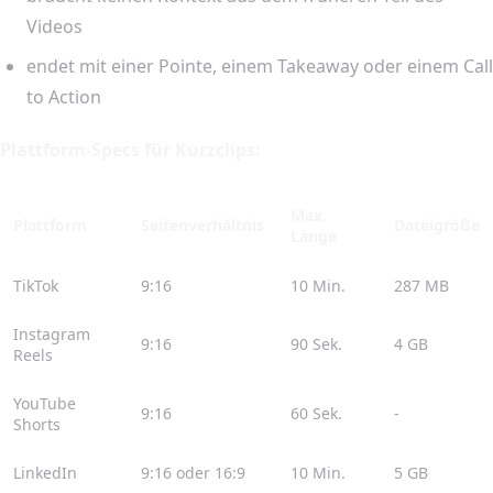
Videos
endet mit einer Pointe, einem Takeaway oder einem Call
to Action
Plattform-Specs für Kurzclips:
Max.
Plattform
Seitenverhältnis
Dateigröße
Länge
TikTok
9:16
10 Min.
287 MB
Instagram
9:16
90 Sek.
4 GB
Reels
YouTube
9:16
60 Sek.
-
Shorts
LinkedIn
9:16 oder 16:9
10 Min.
5 GB