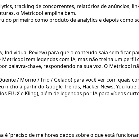
tics, tracking de concorrentes, relatórios de anúncios, li
aturas, o Metricool empilha bem.
truído primeiro como produto de analytics e depois como sc
w, Individual Review) para que o conteúdo saia sem ficar pa
 Metricool tem legendas com IA, mas não treina um perfil d
r palavra-chave, respondendo na sua voz. O Metricool nã
Quente / Morno / Frio / Gelado) para você ver com quais c
seu nicho a partir do Google Trends, Hacker News, YouTube 
s FLUX e Kling), além de legendas por IA para vídeos curt
 é 'preciso de melhores dados sobre o que está funcionan