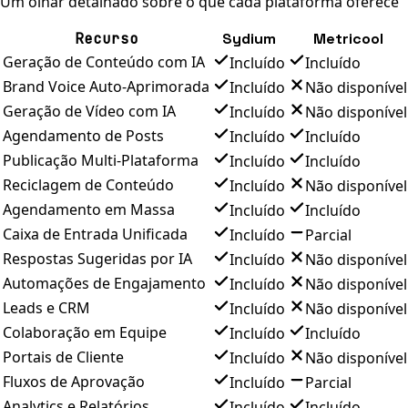
Um olhar detalhado sobre o que cada plataforma oferece
Recurso
Sydium
Metricool
Geração de Conteúdo com IA
Incluído
Incluído
Brand Voice Auto-Aprimorada
Incluído
Não disponível
Geração de Vídeo com IA
Incluído
Não disponível
Agendamento de Posts
Incluído
Incluído
Publicação Multi-Plataforma
Incluído
Incluído
Reciclagem de Conteúdo
Incluído
Não disponível
Agendamento em Massa
Incluído
Incluído
Caixa de Entrada Unificada
Incluído
Parcial
Respostas Sugeridas por IA
Incluído
Não disponível
Automações de Engajamento
Incluído
Não disponível
Leads e CRM
Incluído
Não disponível
Colaboração em Equipe
Incluído
Incluído
Portais de Cliente
Incluído
Não disponível
Fluxos de Aprovação
Incluído
Parcial
Analytics e Relatórios
Incluído
Incluído