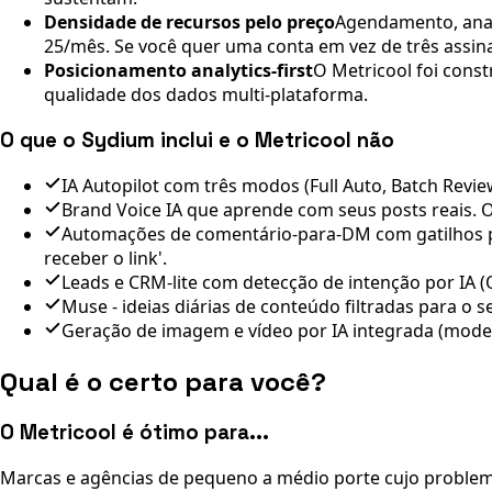
Densidade de recursos pelo preço
Agendamento, analy
25/mês. Se você quer uma conta em vez de três assin
Posicionamento analytics-first
O Metricool foi cons
qualidade dos dados multi-plataforma.
O que o Sydium inclui e o Metricool não
IA Autopilot com três modos (Full Auto, Batch Revie
Brand Voice IA que aprende com seus posts reais. O
Automações de comentário-para-DM com gatilhos po
receber o link'.
Leads e CRM-lite com detecção de intenção por IA (
Muse - ideias diárias de conteúdo filtradas para o 
Geração de imagem e vídeo por IA integrada (modelo
Qual é o certo para você?
O Metricool é ótimo para...
Marcas e agências de pequeno a médio porte cujo problema