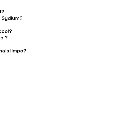
l?
o Sydium?
cool?
ol?
mais limpo?