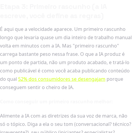
Etapa 3: Primeiro rascunho (a IA
escreve, você define as regras)
É aqui que a velocidade aparece. Um primeiro rascunho
longo que levaria quase um dia inteiro de trabalho manual
volta em minutos com a IA. Mas "primeiro rascunho"
carrega bastante peso nessa frase. O que a IA produz é
um ponto de partida, não um produto acabado, e tratá-lo
como publicável é como você acaba publicando conteúdo
do qual
52% dos consumidores se desengajam
porque
conseguem sentir o cheiro de IA.
Como conseguir um primeiro rascunho melhor:
Alimente a IA com as diretrizes da sua voz de marca, não
só o tópico. Diga a ela o seu tom (conversacional? técnico?
irreverente?), seu público (iniciantes? especialistas?