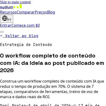
Skip to main content
sydium
Recursos
Comparar
Preços
Blog
PT
Entrar
Comece com $0
Voltar ao blog
Estrategia de Conteudo
O workflow completo de conteúdo
com IA: da ideia ao post publicado em
2026
Construa um workflow completo de conteúdo com IA que
reduz o tempo de produção em 70%. O sistema de 7
etapas, comparativos de ferramentas, treino de voz de
marca e dados reais de ROI.
Dani Pralea
·
5 de abril de 2026
·
17 min de