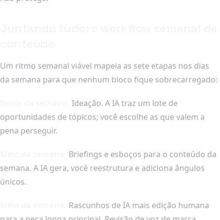
Juntando tudo: o workflow semanal de
conteúdo
Um ritmo semanal viável mapeia as sete etapas nos dias
da semana para que nenhum bloco fique sobrecarregado:
Início da semana:
Ideação. A IA traz um lote de
oportunidades de tópicos; você escolhe as que valem a
pena perseguir.
Meio da semana:
Briefings e esboços para o conteúdo da
semana. A IA gera, você reestrutura e adiciona ângulos
únicos.
Meio da semana:
Rascunhos de IA mais edição humana
para a peça longa principal. Revisão de voz de marca,