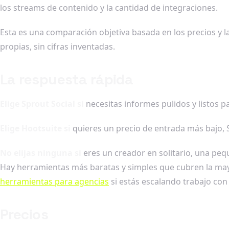
los streams de contenido y la cantidad de integraciones.
Esta es una comparación objetiva basada en los precios y
propias, sin cifras inventadas.
La respuesta rápida
Elige Sprout Social si
necesitas informes pulidos y listos p
Elige Hootsuite si
quieres un precio de entrada más bajo, S
No elijas ninguna si
eres un creador en solitario, una pe
Hay herramientas más baratas y simples que cubren la ma
herramientas para agencias
si estás escalando trabajo con 
Precios