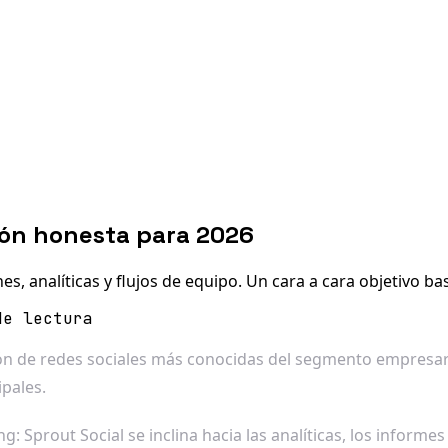
ión honesta para 2026
es, analíticas y flujos de equipo. Un cara a cara objetivo 
de lectura
ión de redes sociales más conocidas del segmento empresar
ipales.
: Sprout Social se inclina hacia las analíticas, los informes