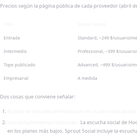
Precios según la página pública de cada proveedor (abril d
Plan
Sprout Social
Entrada
Standard, ~249 $/usuario/m
Intermedio
Professional, ~399 $/usuari
Tope publicado
Advanced, ~499 $/usuario/m
Empresarial
A medida
Dos cosas que conviene señalar:
El plan de entrada de Hootsuite es mucho más barato
Los complementos importan.
La escucha social de Hoo
en los planes más bajos. Sprout Social incluye la escuch