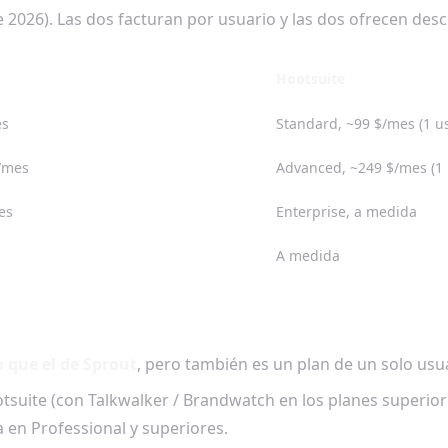
e 2026). Las dos facturan por usuario y las dos ofrecen des
Hootsuite
es
Standard, ~99 $/mes (1 us
o/mes
Advanced, ~249 $/mes (1 
es
Enterprise, a medida
A medida
 que el de Sprout
, pero también es un plan de un solo usu
tsuite (con Talkwalker / Brandwatch en los planes superior
a en Professional y superiores.