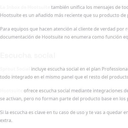
La Inbox de Hootsuite
también unifica los mensajes de to
Hootsuite es un añadido más reciente que su producto de pr
Para equipos que hacen atención al cliente de verdad por r
documentación de Hootsuite no enumera como función eq
Escucha social
Sprout Social
incluye escucha social en el plan Profession
todo integrado en el mismo panel que el resto del product
Hootsuite
ofrece escucha social mediante integraciones d
se activan, pero no forman parte del producto base en los 
Si la escucha es clave en tu caso de uso y te vas a quedar 
extra.