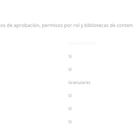
s de aprobación, permisos por rol y bibliotecas de contenid
Sprout Social
Sí
Sí
Granulares
Sí
Sí
Sí