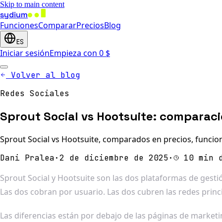
Skip to main content
sydium
Funciones
Comparar
Precios
Blog
ES
Iniciar sesión
Empieza con 0 $
Volver al blog
Redes Sociales
Sprout Social vs Hootsuite: comparac
Sprout Social vs Hootsuite, comparados en precios, funcion
Dani Pralea
·
2 de diciembre de 2025
·
10 min 
Sprout Social y Hootsuite son las dos plataformas de gest
Las dos cobran por usuario. Las dos cubren las redes princ
Las diferencias están por debajo de las páginas de marketing