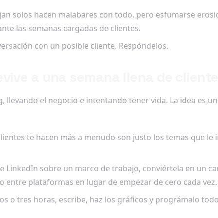
an solos hacen malabares con todo, pero esfumarse erosio
nte las semanas cargadas de clientes.
rsación con un posible cliente. Respóndelos.
vive a una semana llena de client
, llevando el negocio e intentando tener vida. La idea es 
lientes te hacen más a menudo son justo los temas que le im
e LinkedIn sobre un marco de trabajo, conviértela en un car
do entre plataformas en lugar de empezar de cero cada vez.
s o tres horas, escribe, haz los gráficos y prográmalo tod