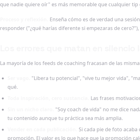
que nadie quiere oír" es más memorable que cualquier tip g
Proceso y reflexión.
Enseña cómo es de verdad una sesión, 
responder ("¿qué harías diferente si empezaras de cero?"),
Los errores que matan en silencio
La mayoría de los feeds de coaching fracasan de las misma
Ser vago.
"Libera tu potencial", "vive tu mejor vida", "m
qué.
Toda inspiración, cero sustancia.
Las frases motivacion
Sin un nicho claro.
"Soy coach de vida" no me dice nada.
tu contenido aunque tu práctica sea más amplia.
Vender en cada publicación.
Si cada pie de foto acaba 
promoción. El valor es lo que hace que la promoción cal