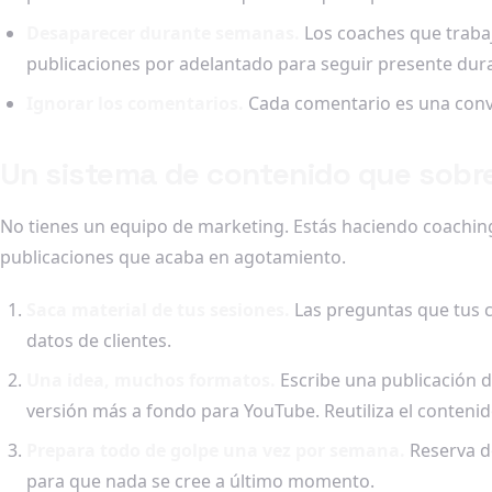
Desaparecer durante semanas.
Los coaches que trabaj
publicaciones por adelantado para seguir presente dura
Ignorar los comentarios.
Cada comentario es una conve
Un sistema de contenido que sobre
No tienes un equipo de marketing. Estás haciendo coaching
publicaciones que acaba en agotamiento.
Saca material de tus sesiones.
Las preguntas que tus c
datos de clientes.
Una idea, muchos formatos.
Escribe una publicación d
versión más a fondo para YouTube. Reutiliza el conteni
Prepara todo de golpe una vez por semana.
Reserva do
para que nada se cree a último momento.