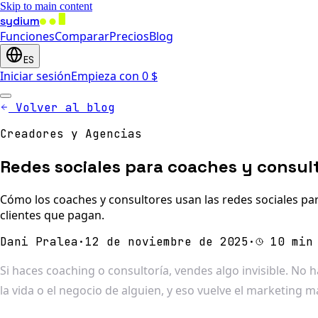
Skip to main content
sydium
Funciones
Comparar
Precios
Blog
ES
Iniciar sesión
Empieza con 0 $
Volver al blog
Creadores y Agencias
Redes sociales para coaches y consul
Cómo los coaches y consultores usan las redes sociales par
clientes que pagan.
Dani Pralea
·
12 de noviembre de 2025
·
10 min
Si haces coaching o consultoría, vendes algo invisible. No 
la vida o el negocio de alguien, y eso vuelve el marketing má