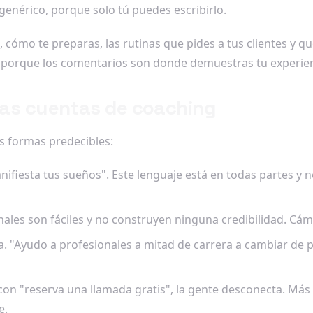
enérico, porque solo tú puedes escribirlo.
cómo te preparas, las rutinas que pides a tus clientes y q
 porque los comentarios son donde demuestras tu experiencia
 las cuentas de coaching
s formas predecibles:
anifiesta tus sueños". Este lenguaje está en todas partes y 
ales son fáciles y no construyen ninguna credibilidad. Cámb
 "Ayudo a profesionales a mitad de carrera a cambiar de pue
con "reserva una llamada gratis", la gente desconecta. Más 
e.