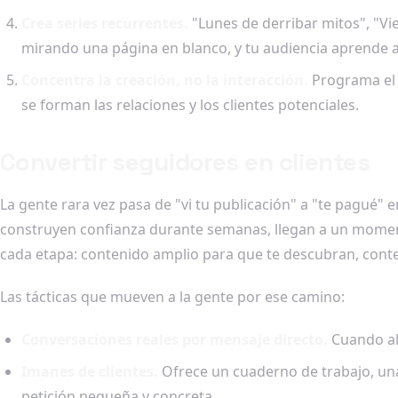
Crea series recurrentes.
"Lunes de derribar mitos", "Vi
mirando una página en blanco, y tu audiencia aprende a
Concentra la creación, no la interacción.
Programa el 
se forman las relaciones y los clientes potenciales.
Convertir seguidores en clientes
La gente rara vez pasa de "vi tu publicación" a "te pagué"
construyen confianza durante semanas, llegan a un momento
cada etapa: contenido amplio para que te descubran, conten
Las tácticas que mueven a la gente por ese camino:
Conversaciones reales por mensaje directo.
Cuando al
Imanes de clientes.
Ofrece un cuaderno de trabajo, un
petición pequeña y concreta.