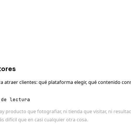
tores
a atraer clientes: qué plataforma elegir, qué contenido co
 de lectura
hay producto que fotografiar, ni tienda que visitar, ni res
s difícil que en casi cualquier otra cosa.