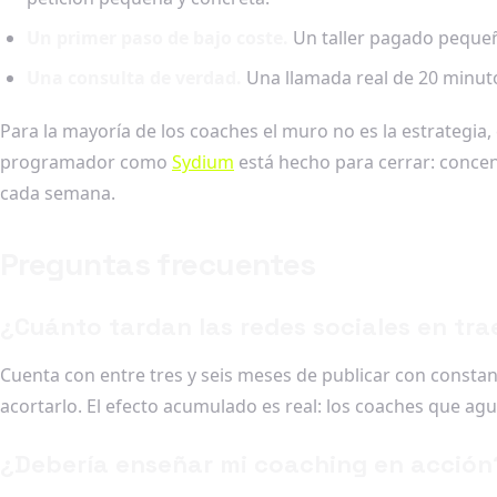
Un primer paso de bajo coste.
Un taller pagado pequeño
Una consulta de verdad.
Una llamada real de 20 minuto
Para la mayoría de los coaches el muro no es la estrategia, es
programador como
Sydium
está hecho para cerrar: concent
cada semana.
Preguntas frecuentes
¿Cuánto tardan las redes sociales en tra
Cuenta con entre tres y seis meses de publicar con consta
acortarlo. El efecto acumulado es real: los coaches que ag
¿Debería enseñar mi coaching en acción