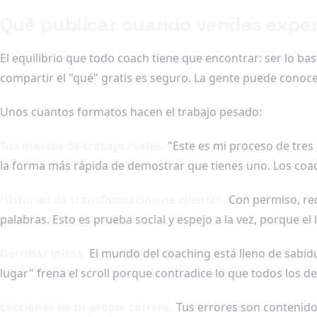
Qué publicar cuando vendes exper
El equilibrio que todo coach tiene que encontrar: ser lo b
compartir el "qué" gratis es seguro. La gente puede conoce
Unos cuantos formatos hacen el trabajo pesado:
Tus marcos de trabajo reales.
"Este es mi proceso de tres
la forma más rápida de demostrar que tienes uno. Los coa
Historias de transformación de clientes.
Con permiso, rec
palabras. Esto es prueba social y espejo a la vez, porque el
Derribar mitos.
El mundo del coaching está lleno de sabidur
lugar" frena el scroll porque contradice lo que todos los 
Lecciones de tu propia carrera.
Tus errores son contenido,