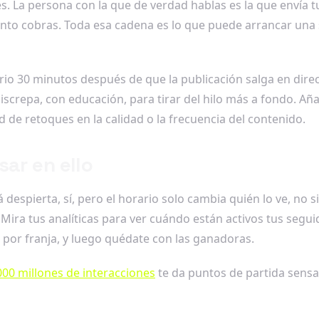
 es. La persona con la que de verdad hablas es la que envía 
o cobras. Toda esa cadena es lo que puede arrancar una s
rio 30 minutos después de que la publicación salga en dire
screpa, con educación, para tirar del hilo más a fondo. Aña
 de retoques en la calidad o la frecuencia del contenido.
ar en ello
á despierta, sí, pero el horario solo cambia quién lo ve, n
ra tus analíticas para ver cuándo están activos tus segui
n por franja, y luego quédate con las ganadoras.
.000 millones de interacciones
te da puntos de partida sensa