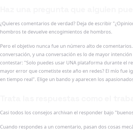
Haz una pregunta que alguien pue
¿Quieres comentarios de verdad? Deja de escribir "¿Opini
hombros te devuelve encogimientos de hombros.
Pero el objetivo nunca fue un número alto de comentarios.
conversación, y una conversación es lo de mayor intención
contestar: "Solo puedes usar UNA plataforma durante el rest
mayor error que cometiste este año en redes? El mío fue 
en tiempo real". Elige un bando y aparecen los apasionado
Trata las respuestas como el traba
Casi todos los consejos archivan el responder bajo "buenos
Cuando respondes a un comentario, pasan dos cosas mecáni