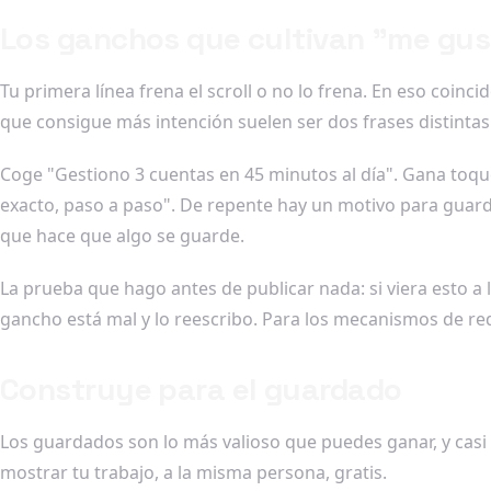
Los ganchos que cultivan "me gus
Tu primera línea frena el scroll o no lo frena. En eso coin
que consigue más intención suelen ser dos frases distintas
Coge "Gestiono 3 cuentas en 45 minutos al día". Gana toque
exacto, paso a paso". De repente hay un motivo para guard
que hace que algo se guarde.
La prueba que hago antes de publicar nada: si viera esto a 
gancho está mal y lo reescribo. Para los mecanismos de red
Construye para el guardado
Los guardados son lo más valioso que puedes ganar, y casi n
mostrar tu trabajo, a la misma persona, gratis.