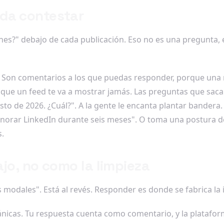
da contestar
ones?" debajo de cada publicación. Eso no es una pregunta
 Son comentarios a los que puedas responder, porque una r
 que un feed te va a mostrar jamás. Las preguntas que sac
o de 2026. ¿Cuál?". A la gente le encanta plantar bandera. 
ignorar LinkedIn durante seis meses". O toma una postura 
s.
jo, no como la limpieza
 modales". Está al revés. Responder es donde se fabrica la 
cas. Tu respuesta cuenta como comentario, y la plataform