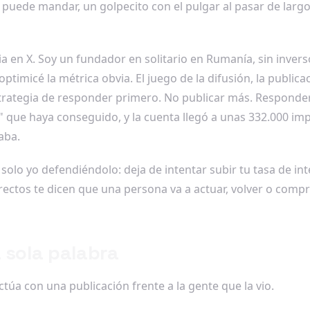
a puede mandar, un golpecito con el pulgar al pasar de larg
a en X. Soy un fundador en solitario en Rumanía, sin invers
optimicé la métrica obvia. El juego de la difusión, la publi
strategia de responder primero. No publicar más. Respond
que haya conseguido, y la cuenta llegó a unas 332.000 imp
aba.
olo yo defendiéndolo: deja de intentar subir tu tasa de int
irectos te dicen que una persona va a actuar, volver o comp
 sola palabra
ctúa con una publicación frente a la gente que la vio.