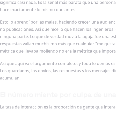
significa casi nada. Es la señal más barata que una person
hace exactamente lo mismo que antes.
Esto lo aprendí por las malas, haciendo crecer una audienci
no publicaciones. Así que hice lo que hacen los ingenieros: 
ninguna parte. Lo que de verdad movió la aguja fue una e
respuestas valían muchísimo más que cualquier "me gusta" 
métrica que llevaba moliendo no era la métrica que import
Así que aquí va el argumento completo, y todo lo demás es s
Los guardados, los envíos, las respuestas y los mensajes d
acumulan.
El número miente por culpa de una
La tasa de interacción es la proporción de gente que intera