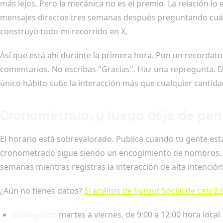
más lejos. Pero la mecánica no es el premio. La relación lo
mensajes directos tres semanas después preguntando cuánt
construyó todo mi recorrido en X.
Así que está ahí durante la primera hora. Pon un recordato
comentarios. No escribas "Gracias". Haz una repregunta. Di
único hábito sube la interacción más que cualquier cantidad
Cronométralo, y luego deja de pens
El horario está sobrevalorado. Publica cuando tu gente est
cronometrado sigue siendo un encogimiento de hombros. Mi
semanas mientras registras la interacción de alta intenció
¿Aún no tienes datos?
El análisis de Sprout Social de casi 2
Instagram:
martes a viernes, de 9:00 a 12:00 hora local