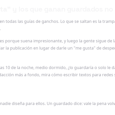
ta" y los que ganan guardados no 
ciden todas las guías de ganchos. Lo que se saltan es la tra
.
s porque suena impresionante, y luego la gente sigue de la
ar la publicación en lugar de darle un "me gusta" de despe
las 10 de la noche, medio dormido, ¿lo guardaría o solo le d
acción más a fondo, mira cómo escribir textos para redes so
adie diseña para ellos. Un guardado dice: vale la pena volve