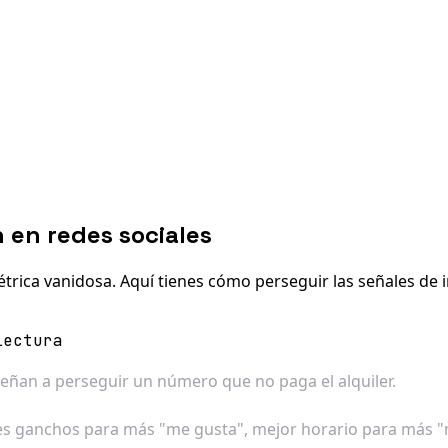
 en redes sociales
étrica vanidosa. Aquí tienes cómo perseguir las señales de
lectura
nseñan a perseguir un número que no paga el alquiler.
res ganchos para más "me gusta", mejor horario para más "