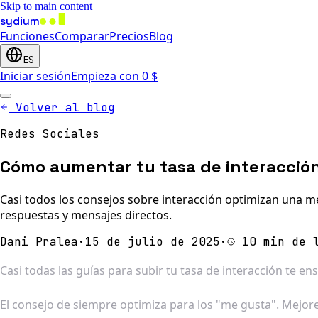
Skip to main content
sydium
Funciones
Comparar
Precios
Blog
ES
Iniciar sesión
Empieza con 0 $
Volver al blog
Redes Sociales
Cómo aumentar tu tasa de interacción
Casi todos los consejos sobre interacción optimizan una m
respuestas y mensajes directos.
Dani Pralea
·
15 de julio de 2025
·
10 min de 
Casi todas las guías para subir tu tasa de interacción te e
El consejo de siempre optimiza para los "me gusta". Mejo