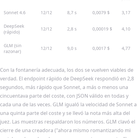
Sonnet 4.6
12/12
8,7 s
0,0079 $
3,17
DeepSeek
12/12
2,8 s
0,00019 $
4,10
(rápido)
GLM (sin
12/12
9,0 s
0,0017 $
4,77
razonar)
Con la fontanería adecuada, los dos se vuelven viables de
verdad. El endpoint rápido de DeepSeek respondió en 2,8
segundos, más rápido que Sonnet, a más o menos una
cincuentava parte del coste, con JSON válido en todas y
cada una de las veces. GLM igualó la velocidad de Sonnet a
una quinta parte del coste y se llevó la nota más alta del
juez. Las muestras respaldaron los números. GLM clavó el
cierre de una creadora ("ahora mismo romantizando mi