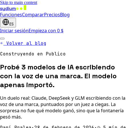
Skip to main content
sydium
Funciones
Comparar
Precios
Blog
ES
Iniciar sesión
Empieza con 0 $
Volver al blog
Construyendo en Publico
Probé 3 modelos de IA escribiendo
con la voz de una marca. El modelo
apenas importó.
Un duelo real: Claude, DeepSeek y GLM escribiendo con la
voz de una marca, puntuados por un juez a ciegas. La
sorpresa no fue qué modelo ganó, sino que la fontanería
pesó más.
Dani Pralea
·
28 de febrero de 2026
·
5 min de