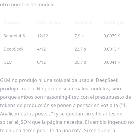
otro nombre de modelo.
Modelo
JSON válido
Latencia
Coste/gen
Sonnet 4.6
12/12
7,9 s
0,0079 $
DeepSeek
4/12
22,7 s
0,0013 $
GLM
0/12
26,7 s
0,0041 $
GLM no produjo ni una sola salida usable. DeepSeek
produjo cuatro. No porque sean malos modelos, sino
porque ambos son reasoning-first: con el presupuesto de
tokens de producción se ponen a pensar en voz alta ("1.
Analicemos los posts...") y se quedan sin sitio antes de
soltar el JSON que la página necesita. El cambio ingenuo no
te da una demo peor. Te da una rota. Si me hubiera