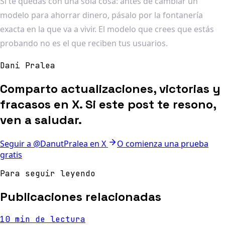
Si te quedas con una sola cosa: antes de cambiar un
modelo para ahorrar dinero, pásalo por la fontanería
exacta en la que va a vivir. El modelo que crees que estás
probando no es el que reciben tus usuarios.
Dani Pralea
Comparto actualizaciones, victorias y
fracasos en X. Si este post te resono,
ven a saludar.
Seguir a @DanutPralea en X
O comienza una prueba
gratis
Para seguir leyendo
Publicaciones relacionadas
10 min de lectura