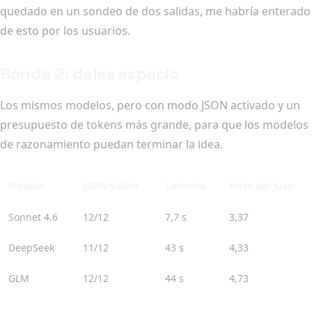
quedado en un sondeo de dos salidas, me habría enterado
de esto por los usuarios.
Ronda 2: dales espacio
Los mismos modelos, pero con modo JSON activado y un
presupuesto de tokens más grande, para que los modelos
de razonamiento puedan terminar la idea.
Modelo
JSON válido
Latencia
Nota del juez
Sonnet 4.6
12/12
7,7 s
3,37
DeepSeek
11/12
43 s
4,33
GLM
12/12
44 s
4,73