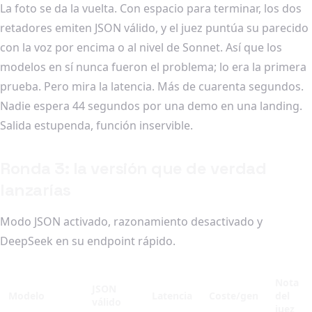
La foto se da la vuelta. Con espacio para terminar, los dos
retadores emiten JSON válido, y el juez puntúa su parecido
con la voz por encima o al nivel de Sonnet. Así que los
modelos en sí nunca fueron el problema; lo era la primera
prueba. Pero mira la latencia. Más de cuarenta segundos.
Nadie espera 44 segundos por una demo en una landing.
Salida estupenda, función inservible.
Ronda 3: la versión que de verdad
lanzarías
Modo JSON activado, razonamiento desactivado y
DeepSeek en su endpoint rápido.
Nota
JSON
Modelo
Latencia
Coste/gen
del
válido
juez