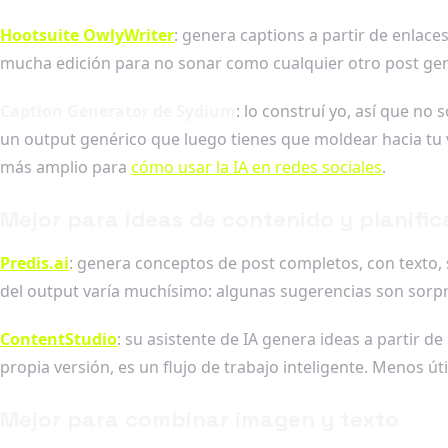
Hootsuite OwlyWriter
: genera captions a partir de enlace
mucha edición para no sonar como cualquier otro post gene
Caption Generator de Sydium
: lo construí yo, así que n
un output genérico que luego tienes que moldear hacia tu 
más amplio para
cómo usar la IA en redes sociales
.
Mejor para ideas de contenido y planific
Predis.ai
: genera conceptos de post completos, con texto, 
del output varía muchísimo: algunas sugerencias son sorpr
ContentStudio
: su asistente de IA genera ideas a partir d
propia versión, es un flujo de trabajo inteligente. Menos út
Mejor para combinar imagen y texto