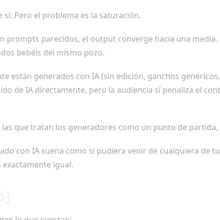
 sí. Pero el problema es la saturación.
n prompts parecidos, el output converge hacia una media.
Todos bebéis del mismo pozo.
nte están generados con IA (sin edición, ganchos genérico
do de IA directamente, pero la audiencia sí penaliza el cont
las que tratan los generadores como un punto de partida, 
erado con IA suena como si pudiera venir de cualquiera de 
 exactamente igual.
o)
nan lo que cuestan: