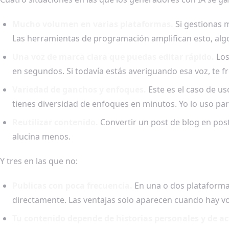
Mucho volumen en varias plataformas.
Si gestionas m
Las herramientas de programación amplifican esto, alg
Una voz de marca clara que puedas editar rápido.
Los
en segundos. Si todavía estás averiguando esa voz, te 
Variedad de ganchos y enfoques.
Este es el caso de us
tienes diversidad de enfoques en minutos. Yo lo uso pa
Reutilizar contenido.
Convertir un post de blog en posts
alucina menos.
Y tres en las que no:
Publicas con poca frecuencia.
En una o dos plataformas,
directamente. Las ventajas solo aparecen cuando hay v
Tu contenido depende de historias personales y de ac