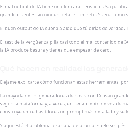
El mal output de IA tiene un olor característico. Usa palabr
grandilocuentes sin ningún detalle concreto. Suena como si
El buen output de IA suena a algo que tú dirías de verdad. 
El test de la vergüenza pilla casi todo el mal contenido de
la IA produce basura y tienes que empezar de cero.
Qué hacen en realidad los generado
Déjame explicarte cómo funcionan estas herramientas, porq
La mayoría de los generadores de posts con IA usan grande
según la plataforma y, a veces, entrenamiento de voz de m
construye entre bastidores un prompt más detallado y se lo
Y aquí está el problema: esa capa de prompt suele ser pési