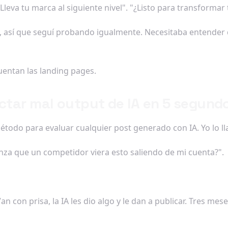
Lleva tu marca al siguiente nivel". "¿Listo para transformar
, así que seguí probando igualmente. Necesitaba entender 
uentan las landing pages.
ectar mal output de IA en 5 segund
todo para evaluar cualquier post generado con IA. Yo lo ll
enza que un competidor viera esto saliendo de mi cuenta?".
an con prisa, la IA les dio algo y le dan a publicar. Tres 