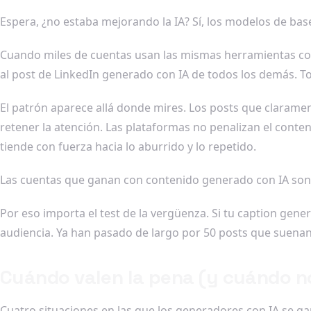
Espera, ¿no estaba mejorando la IA? Sí, los modelos de base
Cuando miles de cuentas usan las mismas herramientas co
al post de LinkedIn generado con IA de todos los demás. 
El patrón aparece allá donde mires. Los posts que clarame
retener la atención. Las plataformas no penalizan el conteni
tiende con fuerza hacia lo aburrido y lo repetido.
Las cuentas que ganan con contenido generado con IA son 
Por eso importa el test de la vergüenza. Si tu caption gen
audiencia. Ya han pasado de largo por 50 posts que suenan
Cuándo valen la pena (y cuándo n
Cuatro situaciones en las que los generadores con IA se ga