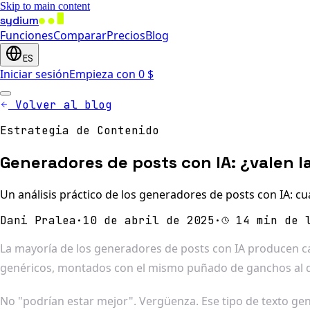
Skip to main content
sydium
Funciones
Comparar
Precios
Blog
ES
Iniciar sesión
Empieza con 0 $
Volver al blog
Estrategia de Contenido
Generadores de posts con IA: ¿valen l
Un análisis práctico de los generadores de posts con IA: cu
Dani Pralea
·
10 de abril de 2025
·
14 min de 
La mayoría de los generadores de posts con IA producen c
genéricos, montados con el mismo puñado de ganchos al 
No "podrían estar mejor". Vergüenza. Ese tipo de texto ge