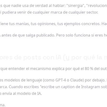
as que nadie usa de verdad al hablar: "sinergia", "revolucio
 pudiera venir de cualquier marca de cualquier sector.
Tiene tus manías, tus opiniones, tus ejemplos concretos. Ha
 IA antes de que salga publicado. Pero solo funciona si eres
res de posts con IA (y por qué la 
ue entender el mecanismo explica por qué el 80 % del outp
s modelos de lenguaje (como GPT-4 o Claude) por debajo. L
arca. Cuando escribes "escribe un caption de Instagram so
 envía al modelo de IA.
ma.